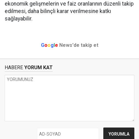
ekonomik gelişmelerin ve faiz oranlarının düzenli takip
edilmesi, daha bilinçli karar verilmesine katkı
sağlayabilir.
G
o
o
g
l
e
News'de takip et
HABERE
YORUM KAT