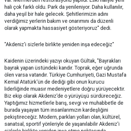
var. Mermerden restorasyonu yapıldı. Eski haliyle yeni
hali çok farklı oldu. Park da yenileniyor. Daha kullanılır,
daha yeşil bir hale gelecek. Şehitlerimizin adını
verdiğimiz yerlerin bakım ve onarımını da düzenli
olarak yapmakta hassasiyet gösteriyoruz" dedi.
"Akdeniz'i sizlerle birlikte yeniden inşa edeceğiz"
Kaidenin üzerindeki yazıyı okuyan Gültak, "Bayrakları
bayrak yapan üstündeki kandır. Toprak, eğer uğrunda
ölen varsa vatandır. Türkiye Cumhuriyeti, Gazi Mustafa
Kemal Atatürk'ün de dediği gibi onun kurucu
liderliğinde muasır medeniyetlere doğru yürüyecektir.
Biz ekip olarak Akdeniz'de o yürüyüşü sürdüreceğiz.
Yaptığımız hizmetlerle barış, sevgi ve muhabbetle de
burada yaşayan tüm insanlarımızın kardeşliğini
pekiştireceğiz. Modern, parkları yolları olan, kültürel,
sanatsal, sportif yönleriyle de yaşanılabilir Akdeniz'i