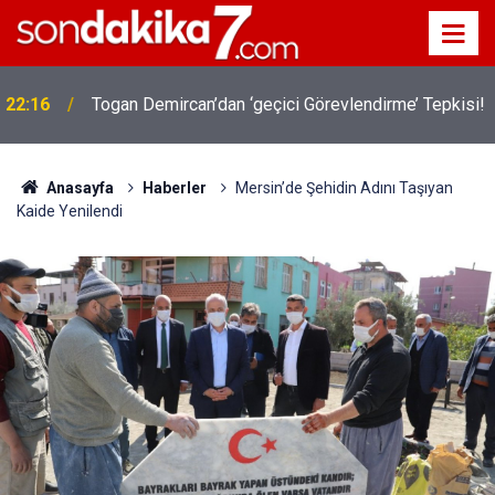
22:16
Togan Demircan’dan ‘geçici Görevlendirme’ Tepkisi!
Anasayfa
Haberler
Mersin’de Şehidin Adını Taşıyan
Kaide Yenilendi