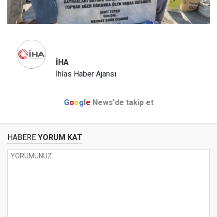
İHA
İhlas Haber Ajansı
G
o
o
g
l
e
News'de takip et
HABERE
YORUM KAT