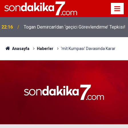
22:16
Togan Demircan’dan ‘geçici Görevlendirme’ Tepkisi!
Anasayfa
Haberler
‘mi̇t Kumpası’ Davasında Karar