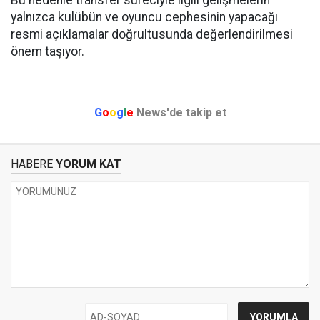
Bu nedenle transfer süreciyle ilgili gelişmelerin
yalnızca kulübün ve oyuncu cephesinin yapacağı
resmi açıklamalar doğrultusunda değerlendirilmesi
önem taşıyor.
G
o
o
g
l
e
News'de takip et
HABERE
YORUM KAT