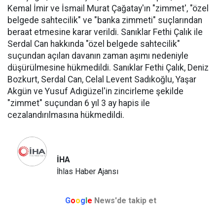
Kemal İmir ve İsmail Murat Çağatay'ın "zimmet', "özel
belgede sahtecilik" ve "banka zimmeti" suçlarından
beraat etmesine karar verildi. Sanıklar Fethi Çalık ile
Serdal Can hakkında "özel belgede sahtecilik"
suçundan açılan davanın zaman aşımı nedeniyle
düşürülmesine hükmedildi. Sanıklar Fethi Çalık, Deniz
Bozkurt, Serdal Can, Celal Levent Sadıkoğlu, Yaşar
Akgün ve Yusuf Adıgüzel'in zincirleme şekilde
"zimmet" suçundan 6 yıl 3 ay hapis ile
cezalandırılmasına hükmedildi.
İHA
İhlas Haber Ajansı
G
o
o
g
l
e
News'de takip et