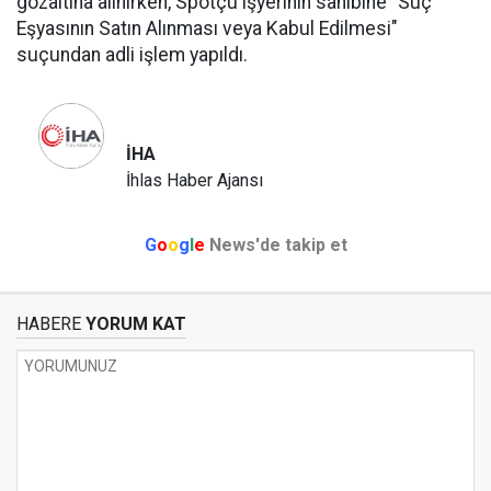
gözaltına alınırken, Spotçu işyerinin sahibine "Suç
Eşyasının Satın Alınması veya Kabul Edilmesi"
suçundan adli işlem yapıldı.
İHA
İhlas Haber Ajansı
G
o
o
g
l
e
News'de takip et
HABERE
YORUM KAT