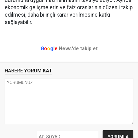
durumuna uygun hazırlanmasını tavsiye ediyor. Ayrıca
ekonomik gelişmelerin ve faiz oranlarının düzenli takip
edilmesi, daha bilinçli karar verilmesine katkı
sağlayabilir.
G
o
o
g
l
e
News'de takip et
HABERE
YORUM KAT