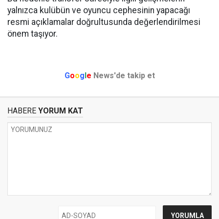
yalnızca kulübün ve oyuncu cephesinin yapacağı
resmi açıklamalar doğrultusunda değerlendirilmesi
önem taşıyor.
G
o
o
g
l
e
News'de takip et
HABERE
YORUM KAT