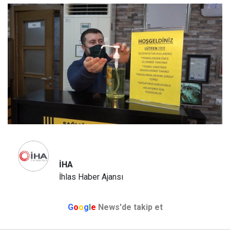
İHA
İhlas Haber Ajansı
G
o
o
g
l
e
News'de takip et