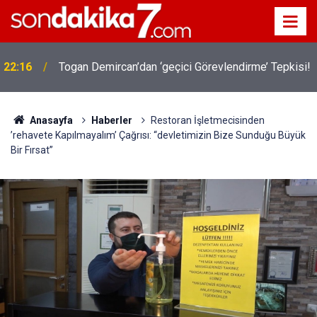
22:16
Togan Demircan’dan ‘geçici Görevlendirme’ Tepkisi!
Anasayfa
Haberler
Restoran İşletmecisinden
’rehavete Kapılmayalım’ Çağrısı: “devletimizin Bize Sunduğu Büyük
Bir Fırsat”