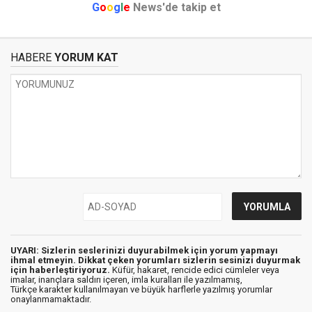
G
o
o
g
l
e
News'de takip et
HABERE
YORUM KAT
UYARI: Sizlerin seslerinizi duyurabilmek için yorum yapmayı
ihmal etmeyin. Dikkat çeken yorumları sizlerin sesinizi duyurmak
için haberleştiriyoruz.
Küfür, hakaret, rencide edici cümleler veya
imalar, inançlara saldırı içeren, imla kuralları ile yazılmamış,
Türkçe karakter kullanılmayan ve büyük harflerle yazılmış yorumlar
onaylanmamaktadır.