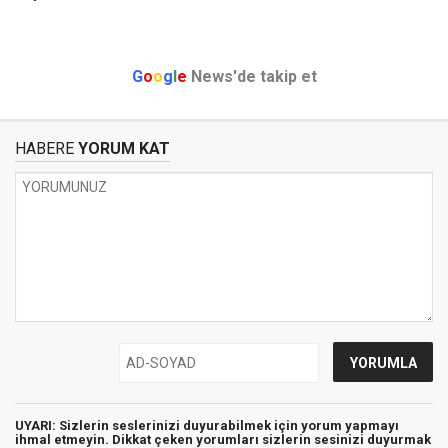
G
o
o
g
l
e
News'de takip et
HABERE
YORUM KAT
UYARI: Sizlerin seslerinizi duyurabilmek için yorum yapmayı
ihmal etmeyin. Dikkat çeken yorumları sizlerin sesinizi duyurmak