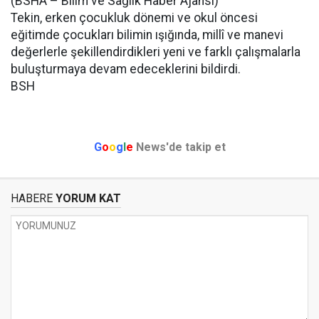
(BSHA – Bilim ve Sağlık Haber Ajansı)
Tekin, erken çocukluk dönemi ve okul öncesi
eğitimde çocukları bilimin ışığında, millî ve manevi
değerlerle şekillendirdikleri yeni ve farklı çalışmalarla
buluşturmaya devam edeceklerini bildirdi.
BSH
G
o
o
g
l
e
News'de takip et
HABERE
YORUM KAT