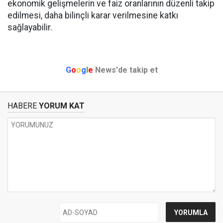
ekonomik gelişmelerin ve faiz oranlarının düzenli takip
edilmesi, daha bilinçli karar verilmesine katkı
sağlayabilir.
G
o
o
g
l
e
News'de takip et
HABERE
YORUM KAT