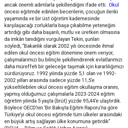
ancak önemli adımlarla şekillendiğini ifade etti.
Okul
öncesi eğitimde edinilen becerilerin, çocuğun ileriki
yaşamında ve bir üst öğretim kademesinde
karşılaşacağı zorluklarla başa çıkabilme yeteneğini
artırdığı gibi daha başarılı, mutlu ve üretken olmasına
da imkân tanıdığını vurgulayan Tekin, şunları
söyledi, “Bakanlık olarak 2002 yılı öncesinde ihmal
edilen okul öncesi eğitim dönemine önem veriyor,
çalışmalarımızı bu bilinçle şekillendirerek evlatlarımızı
daha müreffeh bir geleceğe taşımak için kararlılığımızı
sürdürüyoruz. 1992 yılında yüzde 5,1 olan ve 1992-
2002 yılları arasında sadece yüzde 11,5’e
yükseltilebilen okul öncesi eğitim okullaşma oranını,
yapmış olduğumuz çalışmalarla 2023-2024 eğitim
öğretim yılında 5 yaşta (brüt) yüzde 95,44’e ulaştırdık.
Böylece OECD’nin ‘Bir Bakışta Eğitim Raporu’na göre
Türkiye’yi okul öncesi eğitimde tüm ülkeler arasındaki
en büyük artış sağlayan ülke konumuna getirdik”