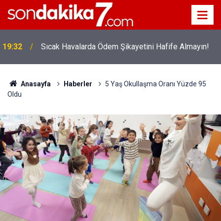
12:56
İ̇zmir 112’de Kan Donduran İ̇ddialar!
Anasayfa
Haberler
5 Yaş Okullaşma Oranı Yüzde 95
Oldu