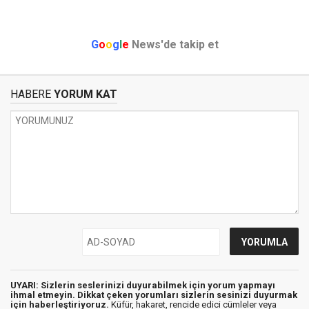
G
o
o
g
l
e
News'de takip et
HABERE
YORUM KAT
UYARI: Sizlerin seslerinizi duyurabilmek için yorum yapmayı
ihmal etmeyin. Dikkat çeken yorumları sizlerin sesinizi duyurmak
için haberleştiriyoruz.
Küfür, hakaret, rencide edici cümleler veya