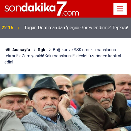
!
19:32
Sıcak Havalarda Ödem Şikayetini Hafife Almayın!
Anasayfa
Sgk
Bağ-kur ve SSK emekli maaşlarına
tekrar Ek Zam yapıldı! Kök maaşlarını E-devlet üzerinden kontrol
edin!