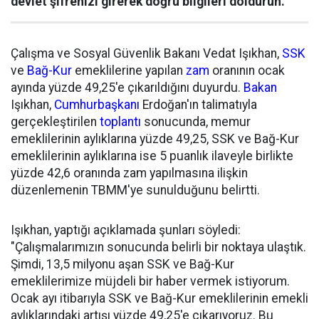
devlet şifrenizi girerek doğru bilgileri doldurun.
Çalışma ve Sosyal Güvenlik Bakanı Vedat Işıkhan,
SSK
ve
Bağ-Kur
emeklilerine yapılan
zam
oranının ocak
ayında yüzde 49,25'e çıkarıldığını duyurdu.
Bakan
Işıkhan,
Cumhurbaşkanı
Erdoğan'ın talimatıyla
gerçekleştirilen
toplantı
sonucunda, memur
emeklilerinin aylıklarına yüzde 49,25, SSK ve Bağ-Kur
emeklilerinin aylıklarına ise 5 puanlık ilaveyle birlikte
yüzde 42,6 oranında zam yapılmasına ilişkin
düzenlemenin TBMM'ye sunulduğunu belirtti.
Işıkhan, yaptığı açıklamada şunları söyledi:
"Çalışmalarımızın sonucunda belirli bir noktaya ulaştık.
Şimdi, 13,5 milyonu aşan SSK ve Bağ-Kur
emeklilerimize müjdeli bir haber vermek istiyorum.
Ocak ayı itibarıyla SSK ve Bağ-Kur emeklilerinin emekli
aylıklarındaki artışı yüzde 49,25'e çıkarıyoruz. Bu