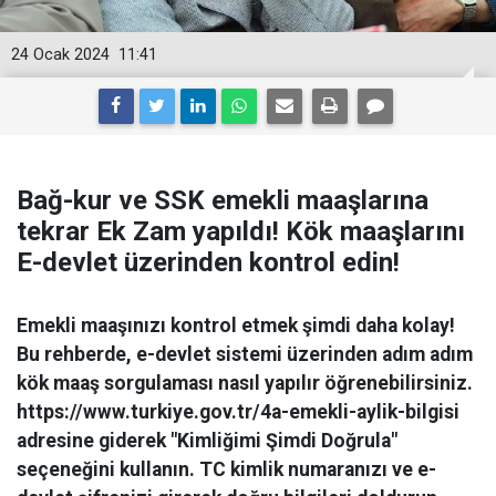
24 Ocak 2024
11:41
Bağ-kur ve SSK emekli maaşlarına
tekrar Ek Zam yapıldı! Kök maaşlarını
E-devlet üzerinden kontrol edin!
Emekli maaşınızı kontrol etmek şimdi daha kolay!
Bu rehberde, e-devlet sistemi üzerinden adım adım
kök maaş sorgulaması nasıl yapılır öğrenebilirsiniz.
https://www.turkiye.gov.tr/4a-emekli-aylik-bilgisi
adresine giderek "Kimliğimi Şimdi Doğrula"
seçeneğini kullanın. TC kimlik numaranızı ve e-