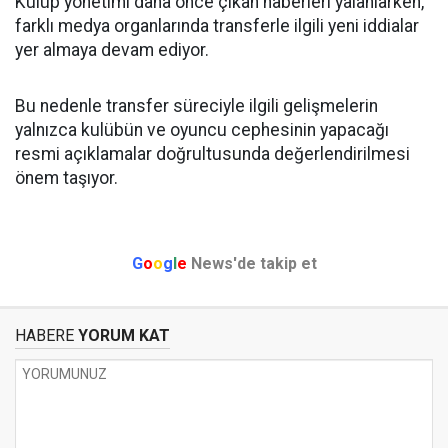
Kulüp yönetimi daha önce çıkan haberleri yalanlarken,
farklı medya organlarında transferle ilgili yeni iddialar
yer almaya devam ediyor.
Bu nedenle transfer süreciyle ilgili gelişmelerin
yalnızca kulübün ve oyuncu cephesinin yapacağı
resmi açıklamalar doğrultusunda değerlendirilmesi
önem taşıyor.
G
o
o
g
l
e
News'de takip et
HABERE
YORUM KAT