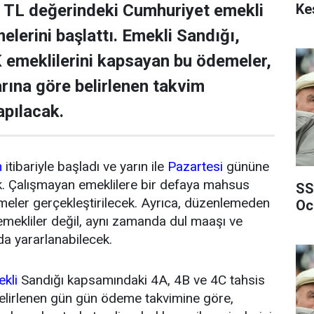
Ke
0 TL değerindeki Cumhuriyet emekli
elerini başlattı. Emekli Sandığı,
 emeklilerini kapsayan bu ödemeler,
rına göre belirlenen takvim
apılacak.
n
itibariyle başladı ve yarın ile
Pazartesi
gününe
 Çalışmayan emeklilere bir defaya mahsus
SS
eler gerçekleştirilecek. Ayrıca, düzenlemeden
Oc
mekliler değil, aynı zamanda dul maaşı ve
da yararlanabilecek.
kli
Sandığı kapsamındaki 4A, 4B ve 4C tahsis
elirlenen gün gün ödeme takvimine göre,