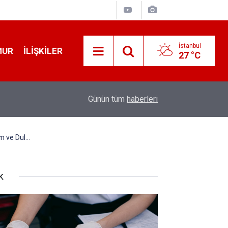
İstanbul
MUR
İLIŞKILER
27 °C
12:56
İ̇zmir 112’de Kan Donduran İ̇ddialar!
Günün tüm
haberleri
 ve Dul...
k