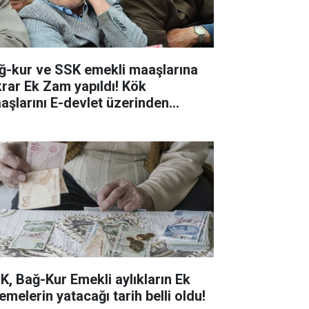
ğ-kur ve SSK emekli maaşlarına
krar Ek Zam yapıldı! Kök
aşlarını E-devlet üzerinden
ntrol edin!
K, Bağ-Kur Emekli aylıkların Ek
emelerin yatacağı tarih belli oldu!