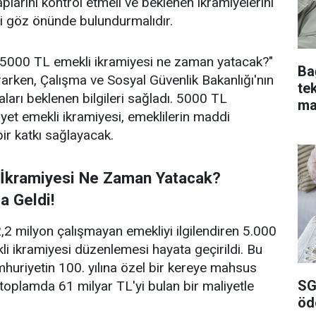
larını kontrol etmeli ve beklenen ikramiyelerini
eri göz önünde bulundurmalıdır.
 "5000 TL emekli ikramiyesi ne zaman yatacak?"
Ba
rarken, Çalışma ve Sosyal Güvenlik Bakanlığı'nın
te
ları beklenen bilgileri sağladı. 5000 TL
ma
et emekli ikramiyesi, emeklilerin maddi
ko
ir katkı sağlayacak.
 İkramiyesi Ne Zaman Yatacak?
a Geldi!
,2 milyon çalışmayan emekliyi ilgilendiren 5.000
i ikramiyesi düzenlemesi hayata geçirildi. Bu
uriyetin 100. yılına özel bir kereye mahsus
SG
toplamda 61 milyar TL'yi bulan bir maliyetle
öd