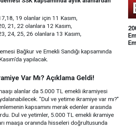
ödemesi SSK kapsamında aylık alanlardan
7,18, 19 olanlar için 11 Kasım,
0, 21, 22 olanlara 12 Kasım,
20
3, 24, 25, 26 olanlara 13 Kasım,
Eme
Em
demesi Bağkur ve Emekli Sandığı kapsamında
 Kasım'da yapılacak.
ramiye Var Mı? Açıklama Geldi!
aaşı alanlar da 5.000 TL emekli ikramiyesi
alanabilecek. "Dul ve yetime ikramiye var mı?"
enlemenin kapsamını merak edenler arasında
ordu. Dul ve yetimler, 5.000 TL emekli ikramiye
arı maaşa oranında hisseleri doğrultusunda