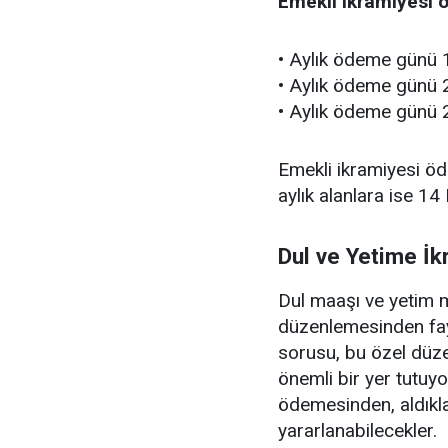
Emekli ikramiyesi 
• Aylık ödeme günü 1
• Aylık ödeme günü 2
• Aylık ödeme günü 2
Emekli ikramiyesi ö
aylık alanlara ise 14
Dul ve Yetime İk
Dul maaşı ve yetim m
düzenlemesinden fayd
sorusu, bu özel düz
önemli bir yer tutuy
ödemesinden, aldıkl
yararlanabilecekler.