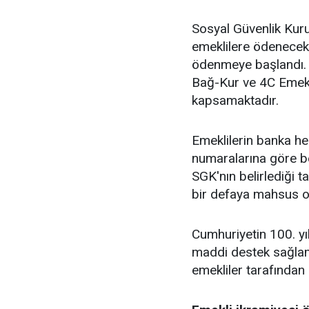
Sosyal Güvenlik Kur
emeklilere ödenecek 
ödenmeye başlandı. 
Bağ-Kur ve 4C Emekl
kapsamaktadır.
Emeklilerin banka hes
numaralarına göre be
SGK'nın belirlediği 
bir defaya mahsus ol
Cumhuriyetin 100. yı
maddi destek sağlam
emekliler tarafından