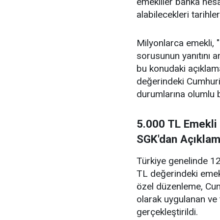
emekliler banka hesap
alabilecekleri tarihl
Milyonlarca emekli,
sorusunun yanıtını a
bu konudaki açıklama
değerindeki Cumhuriy
durumlarına olumlu b
5.000 TL Emekli
SGK'dan Açıklam
Türkiye genelinde 12
TL değerindeki emekl
özel düzenleme, Cumh
olarak uygulanan ve 
gerçekleştirildi.