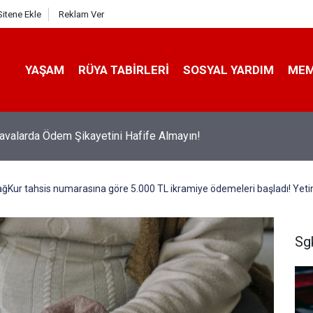
Sitene Ekle
Reklam Ver
YAŞAM
RÜYA TABIRLERI
SOSYAL YARDIM
ME
avalarda Ödem Şikayetini Hafife Almayın!
ağKur tahsis numarasına göre 5.000 TL ikramiye ödemeleri başladı! Yetim
Sg