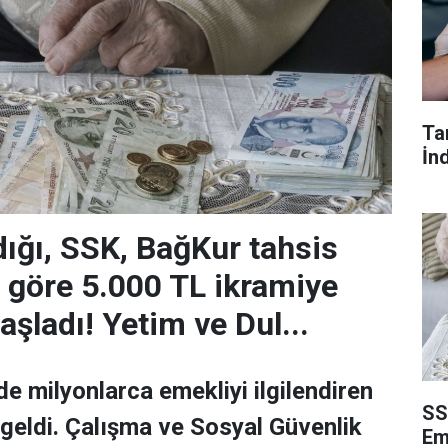
Ta
İn
ığı, SSK, BağKur tahsis
göre 5.000 TL ikramiye
şladı! Yetim ve Dul...
de milyonlarca emekliyi ilgilendiren
SS
geldi. Çalışma ve Sosyal Güvenlik
Eme