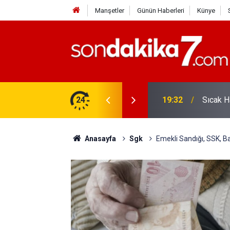
Manşetler
Günün Haberleri
Künye
vlendirme’ Tepkisi!
24
19:32
Sıcak H
Anasayfa
Sgk
Emekli Sandığı, SSK, B