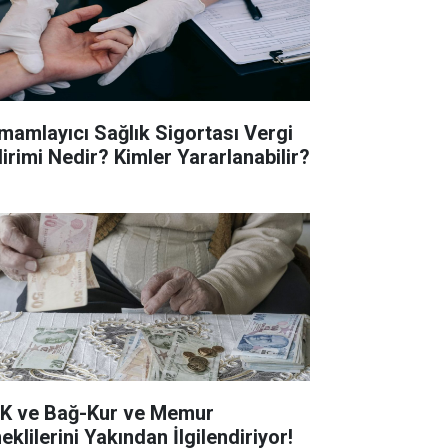
mamlayıcı Sağlık Sigortası Vergi
dirimi Nedir? Kimler Yararlanabilir?
K ve Bağ-Kur ve Memur
klilerini Yakından İlgilendiriyor!