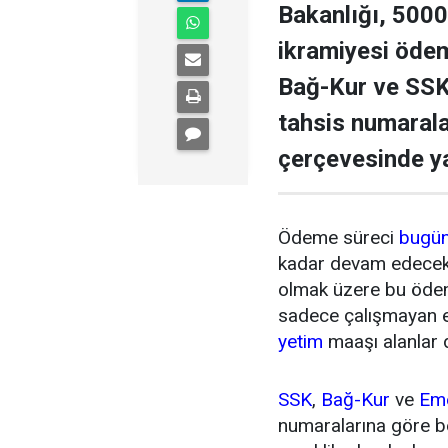
Bakanlığı, 500
ikramiyesi ödem
Bağ-Kur ve SSK
tahsis numarala
çerçevesinde y
Ödeme süreci
bugü
kadar devam edecek.
olmak üzere bu ödem
sadece çalışmayan e
yetim
maaşı alanlar 
SSK
,
Bağ-Kur
ve
Eme
numaralarına göre b