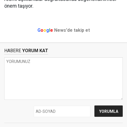
önem taşıyor.
G
o
o
g
l
e
News'de takip et
HABERE
YORUM KAT