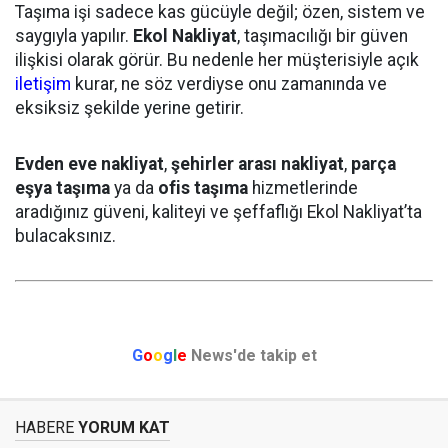
Taşıma işi sadece kas gücüyle değil; özen, sistem ve
saygıyla yapılır.
Ekol Nakliyat
, taşımacılığı bir güven
ilişkisi olarak görür. Bu nedenle her müşterisiyle açık
iletişim
kurar, ne söz verdiyse onu zamanında ve
eksiksiz şekilde yerine getirir.
Evden eve nakliyat
,
şehirler arası nakliyat
,
parça
eşya taşıma
ya da
ofis taşıma
hizmetlerinde
aradığınız güveni, kaliteyi ve şeffaflığı Ekol Nakliyat’ta
bulacaksınız.
G
o
o
g
l
e
News'de takip et
HABERE
YORUM KAT