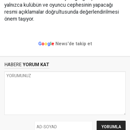
yalnızca kulübün ve oyuncu cephesinin yapacağı
resmi açıklamalar doğrultusunda değerlendirilmesi
önem taşıyor.
G
o
o
g
l
e
News'de takip et
HABERE
YORUM KAT