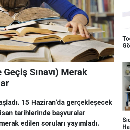
To
Gö
re Geçiş Sınavı) Merak
lar
aşladı. 15 Haziran’da gerçekleşecek
isan tarihlerinde başvuralar
Sı
merak edilen soruları yayımladı.
Ha