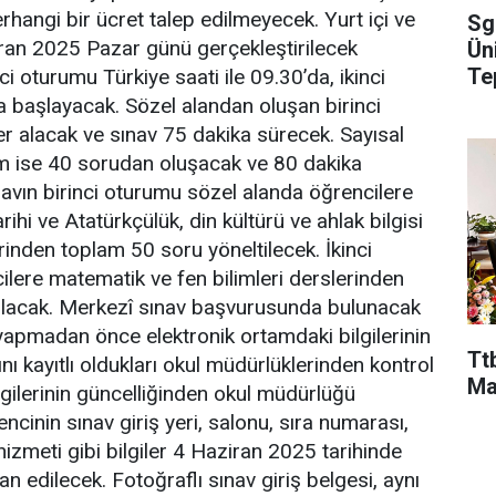
rhangi bir ücret talep edilmeyecek. Yurt içi ve
Sg
ran 2025 Pazar günü gerçekleştirilecek
Ün
Te
ci oturumu Türkiye saati ile 09.30’da, ikinci
 başlayacak. Sözel alandan oluşan birinci
 alacak ve sınav 75 dakika sürecek. Sayısal
um ise 40 sorudan oluşacak ve 80 dakika
avın birinci oturumu sözel alanda öğrencilere
arihi ve Atatürkçülük, din kültürü ve ahlak bilgisi
erinden toplam 50 soru yöneltilecek. İkinci
lere matematik ve fen bilimleri derslerinden
lacak. Merkezî sınav başvurusunda bulunacak
yapmadan önce elektronik ortamdaki bilgilerinin
Ttb
ı kayıtlı oldukları okul müdürlüklerinden kontrol
Ma
lgilerinin güncelliğinden okul müdürlüğü
cinin sınav giriş yeri, salonu, sıra numarası,
hizmeti gibi bilgiler 4 Haziran 2025 tarihinde
an edilecek. Fotoğraflı sınav giriş belgesi, aynı