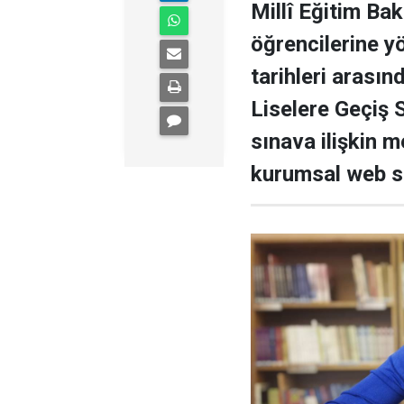
Millî Eğitim Bak
öğrencilerine y
tarihleri arasın
Liselere Geçiş
sınava ilişkin m
kurumsal web sit