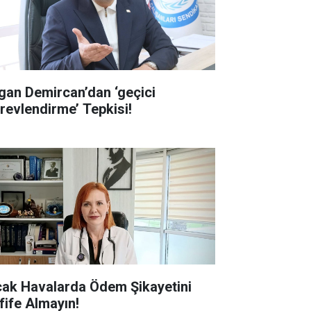
gan Demircan’dan ‘geçici
revlendirme’ Tepkisi!
cak Havalarda Ödem Şikayetini
fife Almayın!