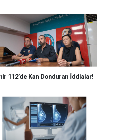
zmir 112’de Kan Donduran İ̇ddialar!