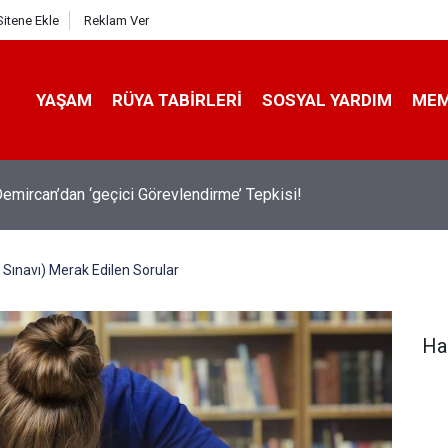
Sitene Ekle
Reklam Ver
YAŞAM
RÜYA TABIRLERI
SOSYAL YARDIM
ME
emircan’dan ‘geçici Görevlendirme’ Tepkisi!
ş Sınavı) Merak Edilen Sorular
Ha