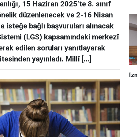
anlığı, 15 Haziran 2025’te 8. sınıf
önelik düzenlenecek ve 2-16 Nisan
da isteğe bağlı başvuruları alınacak
 Sistemi (LGS) kapsamındaki merkezî
erak edilen soruları yanıtlayarak
esinden yayınladı. Millî [...]
İ̇