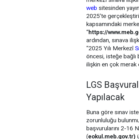
web
sitesinden yayın
2025’te gerçekleştir
kapsamındaki merkez
“
https://www.meb.go
ardından, sınava iliş
“2025 Yılı Merkezî
S
öncesi, isteğe bağlı
ilişkin en çok merak 
LGS Başvurala
Yapılacak
Buna göre sınav iste
zorunluluğu bulunmuy
başvurularını 2-16 N
(
eokul.meb.gov.tr)
ü