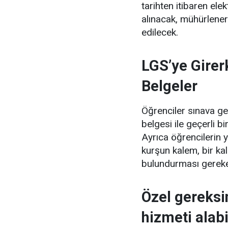
tarihten itibaren el
alınacak, mühürlene
edilecek.
LGS’ye Girer
Belgeler
Öğrenciler sınava gel
belgesi ile geçerli 
Ayrıca öğrencilerin 
kurşun kalem, bir ka
bulundurması gerek
Özel gereksin
hizmeti alab