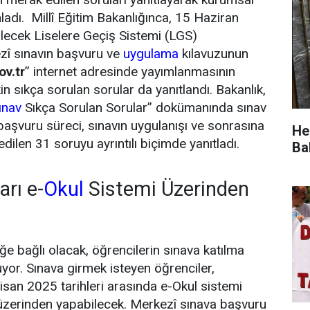
ladı. Millî Eğitim Bakanlığınca, 15 Haziran
ilecek Liselere Geçiş Sistemi (LGS)
î sınavın başvuru ve
uygulama
kılavuzunun
v.tr
” internet adresinde yayımlanmasının
kin sıkça sorulan sorular da yanıtlandı. Bakanlık,
ınav
Sıkça Sorulan Sorular” dokümanında sınav
 başvuru süreci, sınavın uygulanışı ve sonrasına
He
edilen 31 soruyu ayrıntılı biçimde yanıtladı.
Ba
rı e-
Okul
Sistemi Üzerinden
ğe bağlı olacak, öğrencilerin sınava katılma
or. Sınava girmek isteyen öğrenciler,
isan 2025 tarihleri arasında e-Okul sistemi
zerinden yapabilecek. Merkezî sınava başvuru