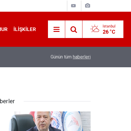
İstanbul
MUR
İLIŞKILER
26 °C
19:32
Sıcak Havalarda Ödem Şikayetini Hafife Almayı
Günün tüm
haberleri
berler