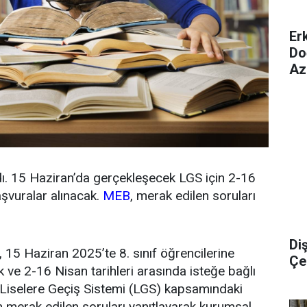
Er
Do
Az
ı. 15 Haziran’da gerçekleşecek LGS için 2-16
aşvuralar alınacak.
MEB
, merak edilen soruları
Di
ı, 15 Haziran 2025’te 8. sınıf öğrencilerine
Çel
 ve 2-16 Nisan tarihleri arasında isteğe bağlı
 Liselere Geçiş Sistemi (LGS) kapsamındaki
in merak edilen soruları yanıtlayarak kurumsal