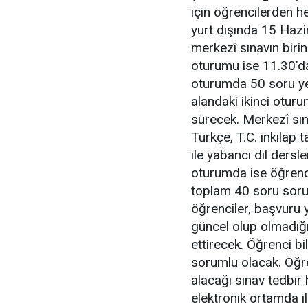
için öğrencilerden he
yurt dışında 15 Hazi
merkezî sınavın birin
oturumu ise 11.30’da
oturumda 50 soru yer
alandaki ikinci otur
sürecek. Merkezî sın
Türkçe, T.C. inkılap t
ile yabancı dil dersl
oturumda ise öğrenci
toplam 40 soru soru
öğrenciler, başvuru 
güncel olup olmadığın
ettirecek. Öğrenci bi
sorumlu olacak. Öğren
alacağı sınav tedbir 
elektronik ortamda il