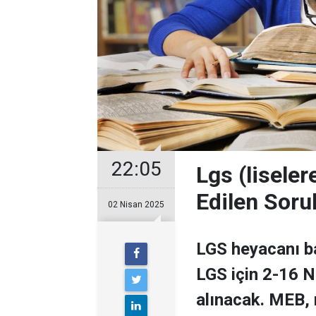
22:05
Lgs (lisele
Edilen Soru
02 Nisan 2025
LGS heyacanı b
LGS için 2-16 N
alınacak. MEB, 