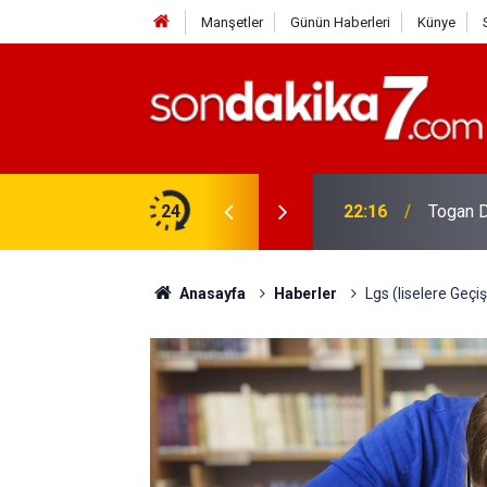
Manşetler
Günün Haberleri
Künye
rdir?
24
22:16
Togan D
Anasayfa
Haberler
Lgs (liselere Geçi