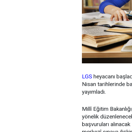
LGS
heyacanı başlad
Nisan tarihlerinde b
yayımladı.
Millî Eğitim Bakanlığ
yönelik düzenlenecek
başvuruları alınacak
merkezî sınava ilişk