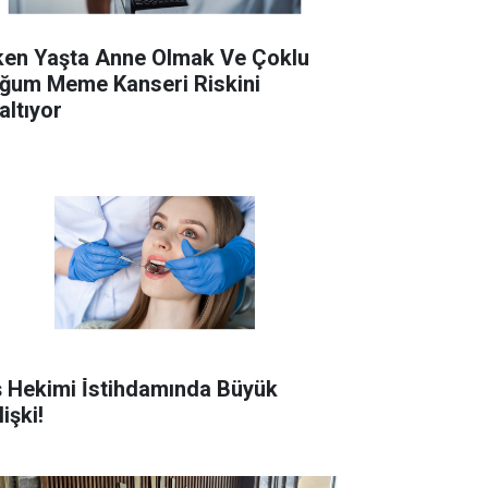
ken Yaşta Anne Olmak Ve Çoklu
ğum Meme Kanseri Riskini
altıyor
ş Hekimi İ̇stihdamında Büyük
işki!