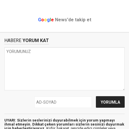
G
o
o
g
l
e
News'de takip et
HABERE
YORUM KAT
UYARI: Sizlerin seslerinizi duyurabilmek için yorum yapmayı
ihmal etmeyin. Dikkat çeken yorumları sizlerin sesinizi duyurmak
için haberleştiriyoruz.
Küfür, hakaret, rencide edici cümleler veya