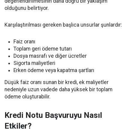
değerlendirilmesinin daha doğru bir yaklaşım
olduğunu belirtiyor.
Karşılaştırılması gereken başlıca unsurlar şunlardır:
Faiz oranı
Toplam geri ödeme tutarı
Dosya masrafı ve diğer ücretler
Sigorta maliyetleri
Erken ödeme veya kapatma şartları
Düşük faiz oranı sunan bir kredi, ek maliyetler
nedeniyle uzun vadede daha yüksek bir toplam
ödeme oluşturabilir.
Kredi Notu Başvuruyu Nasıl
Etkiler?