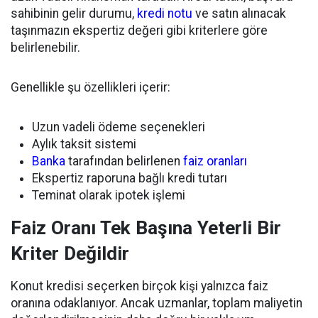
sahibinin gelir durumu,
kredi notu
ve satın alınacak
taşınmazın ekspertiz değeri gibi kriterlere göre
belirlenebilir.
Genellikle şu özellikleri içerir:
Uzun vadeli ödeme seçenekleri
Aylık taksit sistemi
Banka
tarafından belirlenen
faiz oranları
Ekspertiz raporuna bağlı kredi tutarı
Teminat olarak ipotek işlemi
Faiz Oranı Tek Başına Yeterli Bir
Kriter Değildir
Konut kredisi seçerken birçok kişi yalnızca faiz
oranına odaklanıyor. Ancak uzmanlar, toplam maliyetin