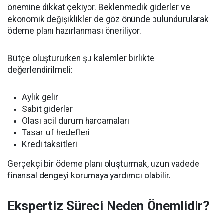
önemine dikkat çekiyor. Beklenmedik giderler ve
ekonomik değişiklikler de göz önünde bulundurularak
ödeme planı hazırlanması öneriliyor.
Bütçe oluştururken şu kalemler birlikte
değerlendirilmeli:
Aylık gelir
Sabit giderler
Olası acil durum harcamaları
Tasarruf hedefleri
Kredi taksitleri
Gerçekçi bir ödeme planı oluşturmak, uzun vadede
finansal dengeyi korumaya yardımcı olabilir.
Ekspertiz Süreci Neden Önemlidir?