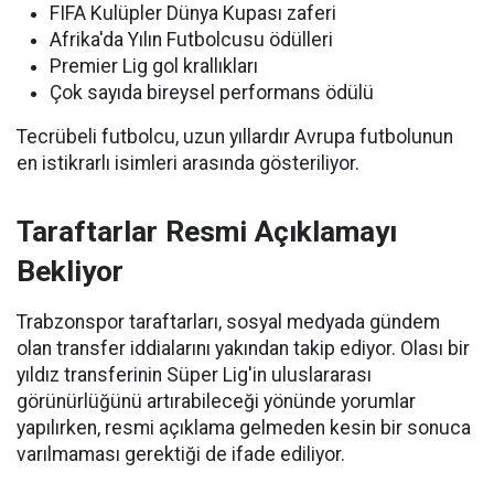
FIFA Kulüpler Dünya Kupası zaferi
Afrika'da Yılın Futbolcusu ödülleri
Premier Lig gol krallıkları
Çok sayıda bireysel performans ödülü
Tecrübeli futbolcu, uzun yıllardır Avrupa futbolunun
en istikrarlı isimleri arasında gösteriliyor.
Taraftarlar Resmi Açıklamayı
Bekliyor
Trabzonspor taraftarları, sosyal medyada gündem
olan transfer iddialarını yakından takip ediyor. Olası bir
yıldız transferinin Süper Lig'in uluslararası
görünürlüğünü artırabileceği yönünde yorumlar
yapılırken, resmi açıklama gelmeden kesin bir sonuca
varılmaması gerektiği de ifade ediliyor.