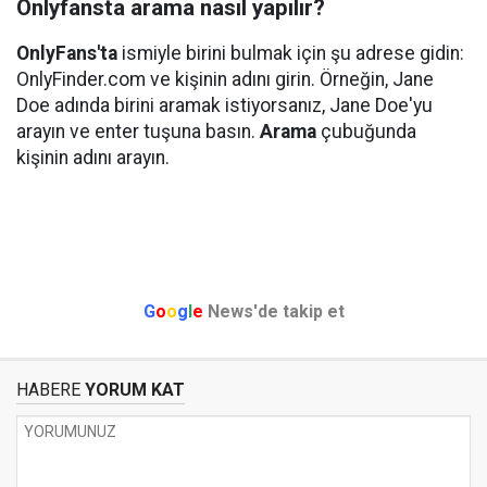
Onlyfansta arama nasıl yapılır?
OnlyFans'ta
ismiyle birini bulmak için şu adrese gidin:
OnlyFinder.com ve kişinin adını girin. Örneğin, Jane
Doe adında birini aramak istiyorsanız, Jane Doe'yu
arayın ve enter tuşuna basın.
Arama
çubuğunda
kişinin adını arayın.
G
o
o
g
l
e
News'de takip et
HABERE
YORUM KAT