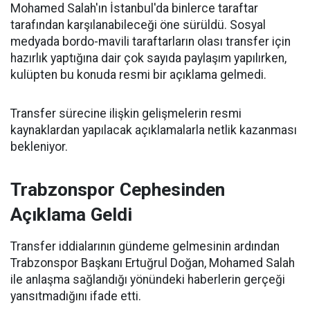
Mohamed Salah'ın İstanbul'da binlerce taraftar
tarafından karşılanabileceği öne sürüldü. Sosyal
medyada bordo-mavili taraftarların olası transfer için
hazırlık yaptığına dair çok sayıda paylaşım yapılırken,
kulüpten bu konuda resmi bir açıklama gelmedi.
Transfer sürecine ilişkin gelişmelerin resmi
kaynaklardan yapılacak açıklamalarla netlik kazanması
bekleniyor.
Trabzonspor Cephesinden
Açıklama Geldi
Transfer iddialarının gündeme gelmesinin ardından
Trabzonspor Başkanı Ertuğrul Doğan, Mohamed Salah
ile anlaşma sağlandığı yönündeki haberlerin gerçeği
yansıtmadığını ifade etti.