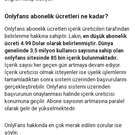
Onlyfans abonelik ücretleri ne kadar?
Onlyfans abonelik ücretleri içerik üreticileri tarafından
belirlenme hakkına sahiptir. Lakin,
en düşük abonelik
ücreti 4.99 Dolar olarak belirlenmiştir. Dünya
genelinde 3.5 milyon kullanıcı sayısına sahip olan
onlyfans sitesinde 85 bin içerik bulunmaktadır.
İçerik sayısı her geçen gün artmaya devam ediyor.
İçerik üreticisi olmak isteyenler ise üyelik işlemlerini
tamamladıktan sonra sistem üzerinden başvurularını
gerçekleştirebilir. Onlyfans sistemi üzerinden
başvurunun onaylanması halinde içerik üreticisi
konumuna geçilir. Abone sayısının artmasına paralel
olarak gelir de yükselmektedir.
OnlyFans hakkında en çok merak edilen sorular ise
şöyle;