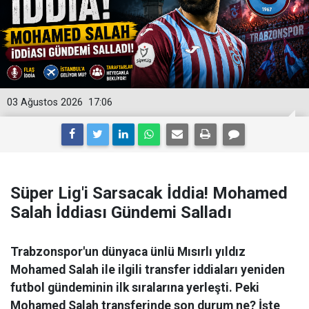
03 Ağustos 2026
17:06
Süper Lig'i Sarsacak İddia! Mohamed
Salah İddiası Gündemi Salladı
Trabzonspor'un dünyaca ünlü Mısırlı yıldız
Mohamed Salah ile ilgili transfer iddiaları yeniden
futbol gündeminin ilk sıralarına yerleşti. Peki
Mohamed Salah transferinde son durum ne? İşte