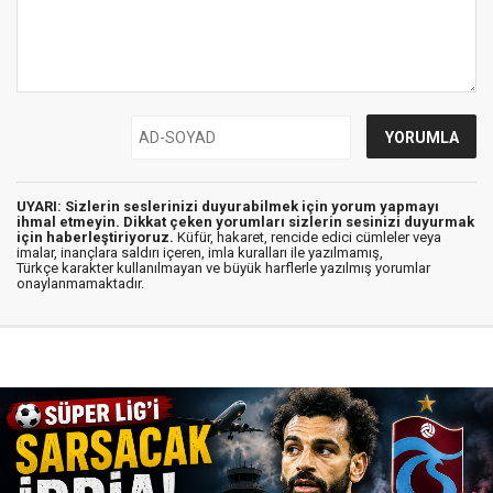
UYARI: Sizlerin seslerinizi duyurabilmek için yorum yapmayı
ihmal etmeyin. Dikkat çeken yorumları sizlerin sesinizi duyurmak
için haberleştiriyoruz.
Küfür, hakaret, rencide edici cümleler veya
imalar, inançlara saldırı içeren, imla kuralları ile yazılmamış,
Türkçe karakter kullanılmayan ve büyük harflerle yazılmış yorumlar
onaylanmamaktadır.