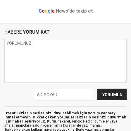
G
o
o
g
l
e
News'de takip et
HABERE
YORUM KAT
UYARI: Sizlerin seslerinizi duyurabilmek için yorum yapmayı
ihmal etmeyin. Dikkat çeken yorumları sizlerin sesinizi duyurmak
için haberleştiriyoruz.
Küfür, hakaret, rencide edici cümleler veya
imalar, inançlara saldırı içeren, imla kuralları ile yazılmamış,
Türkçe karakter kullanılmayan ve büyük harflerle yazılmış yorumlar