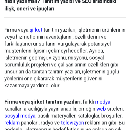
nasıl yazılmalı? Tanıtım yazısı ve SEO arasındaki
ilişk, öneri ve ipuçları
Firma veya
şirket
tanıtım yazıları, işletmenin ürünlerinin
veya hizmetlerinin avantajlarını, özelliklerini ve
farklılaştırıcı unsurlarını vurgulayarak potansiyel
müşterilerin ilgisini çekmeyi hedefler. Ayrıca,
işletmenin geçmişi, vizyonu, misyonu, sosyal
sorumluluk projeleri ve çalışanlarının özellikleri gibi
unsurları da tanıtan tanıtım yazıları, işletmenin güçlü
yönlerini öne çıkararak müşterilerin güvenini
kazanmaya yardımcı olur.
Firma veya şirket tanıtım yazıları
, farklı
medya
kanalları aracılığıyla yayınlanabilir, örneğin
web
siteleri,
sosyal medya
, basılı materyaller, kataloglar, broşürler,
reklam
panoları, radyo ve
televizyon
reklamları gibi. Bu
nedenle, işletmenizin hedef kitlesini ve onların en sık