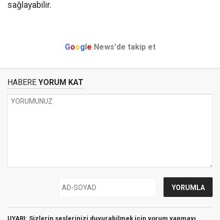
sağlayabilir.
G
o
o
g
l
e
News'de takip et
HABERE
YORUM KAT
UYARI: Sizlerin seslerinizi duyurabilmek için yorum yapmayı