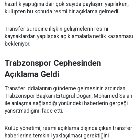
hazırlık yaptığına dair çok sayıda paylaşım yapılırken,
kulüpten bu konuda resmi bir açıklama gelmedi.
Transfer sürecine ilişkin gelişmelerin resmi
kaynaklardan yapılacak açıklamalarla netlik kazanması
bekleniyor.
Trabzonspor Cephesinden
Açıklama Geldi
Transfer iddialarının gündeme gelmesinin ardından
Trabzonspor Başkanı Ertuğrul Doğan, Mohamed Salah
ile anlaşma sağlandığı yönündeki haberlerin gerçeği
yansıtmadığını ifade etti.
Kulüp yönetimi, resmi açıklama dışında çıkan transfer
haberlerine temkinli yaklaşılması gerektiğini