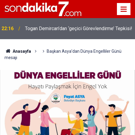
22:16
Togan Demircan’dan ‘geçici Görevlendirme’ Tepkisi!
Anasayfa
Başkan Asya’dan Dünya Engelliler Günü
mesajı