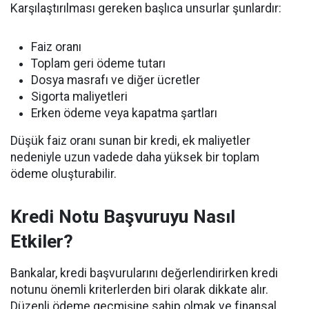
Karşılaştırılması gereken başlıca unsurlar şunlardır:
Faiz oranı
Toplam geri ödeme tutarı
Dosya masrafı ve diğer ücretler
Sigorta maliyetleri
Erken ödeme veya kapatma şartları
Düşük faiz oranı sunan bir kredi, ek maliyetler
nedeniyle uzun vadede daha yüksek bir toplam
ödeme oluşturabilir.
Kredi Notu Başvuruyu Nasıl
Etkiler?
Bankalar, kredi başvurularını değerlendirirken kredi
notunu önemli kriterlerden biri olarak dikkate alır.
Düzenli ödeme geçmişine sahip olmak ve finansal