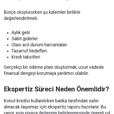
Bütçe oluştururken şu kalemler birlikte
değerlendirilmeli:
Aylık gelir
Sabit giderler
Olası acil durum harcamaları
Tasarruf hedefleri
Kredi taksitleri
Gerçekçi bir ödeme planı oluşturmak, uzun vadede
finansal dengeyi korumaya yardımcı olabilir.
Ekspertiz Süreci Neden Önemlidir?
Konut kredisi kullanılırken banka tarafından satın
alınacak taşınmaz için ekspertiz raporu hazırlanır. Bu
rapor, evin piyasa değerinin belirlenmesinde önemli rol