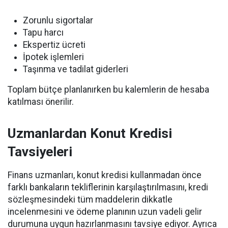
Zorunlu sigortalar
Tapu harcı
Ekspertiz ücreti
İpotek işlemleri
Taşınma ve tadilat giderleri
Toplam bütçe planlanırken bu kalemlerin de hesaba
katılması önerilir.
Uzmanlardan Konut Kredisi
Tavsiyeleri
Finans uzmanları, konut kredisi kullanmadan önce
farklı bankaların tekliflerinin karşılaştırılmasını, kredi
sözleşmesindeki tüm maddelerin dikkatle
incelenmesini ve ödeme planının uzun vadeli gelir
durumuna uygun hazırlanmasını tavsiye ediyor. Ayrıca