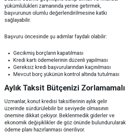
yükümlülükleri zamanında yerine getirmek,
başvurunun olumlu değerlendirilmesine katkı
sağlayabilir.
Başvuru öncesinde şu adımlar faydalı olabilir:
Gecikmiş borçların kapatılması
Kredi kartı ödemelerinin düzenli yapılması
Gereksiz kredi başvurularından kaçınılması
Mevcut borç yükünün kontrol altında tutulması
Aylık Taksit Bütçenizi Zorlamamalı
Uzmanlar, konut kredisi taksitlerinin aylık gelir
üzerinde sürdürülebilir bir seviyede olmasının
önemine dikkat çekiyor. Beklenmedik giderler ve
ekonomik değişiklikler de göz önünde bulundurularak
ödeme planı hazırlanması öneriliyor.