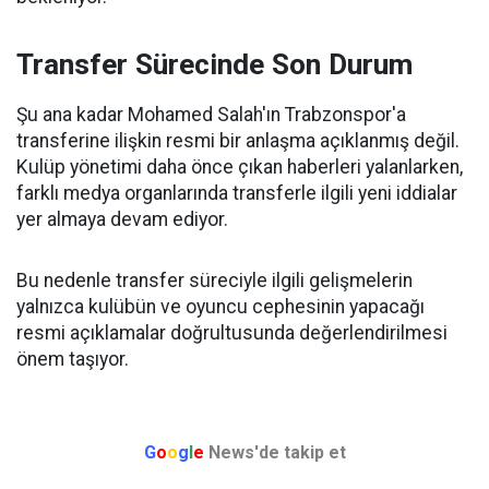
Transfer Sürecinde Son Durum
Şu ana kadar Mohamed Salah'ın Trabzonspor'a
transferine ilişkin resmi bir anlaşma açıklanmış değil.
Kulüp yönetimi daha önce çıkan haberleri yalanlarken,
farklı medya organlarında transferle ilgili yeni iddialar
yer almaya devam ediyor.
Bu nedenle transfer süreciyle ilgili gelişmelerin
yalnızca kulübün ve oyuncu cephesinin yapacağı
resmi açıklamalar doğrultusunda değerlendirilmesi
önem taşıyor.
G
o
o
g
l
e
News'de takip et