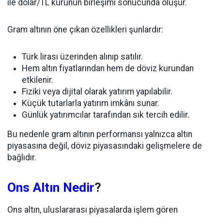
ile dolar/TL kurunun birleşimi sonucunda oluşur.
Gram altının öne çıkan özellikleri şunlardır:
Türk lirası üzerinden alınıp satılır.
Hem altın fiyatlarından hem de döviz kurundan
etkilenir.
Fiziki veya dijital olarak yatırım yapılabilir.
Küçük tutarlarla yatırım imkânı sunar.
Günlük yatırımcılar tarafından sık tercih edilir.
Bu nedenle gram altının performansı yalnızca altın
piyasasına değil, döviz piyasasındaki gelişmelere de
bağlıdır.
Ons Altın Nedir
?
Ons altın, uluslararası piyasalarda işlem gören