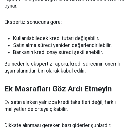
oynar.
Ekspertiz sonucuna göre:
Kullanılabilecek kredi tutarı değişebilir.
Satın alma süreci yeniden değerlendirilebilir.
Bankanın kredi onay süreci şekillenebilir.
Bu nedenle ekspertiz raporu, kredi sürecinin önemli
aşamalarından biri olarak kabul edilir.
Ek Masrafları Göz Ardı Etmeyin
Ev satın alırken yalnızca kredi taksitleri değil, farklı
maliyetler de ortaya çıkabilir.
Dikkate alınması gereken bazı giderler şunlardır: