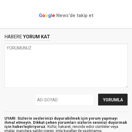
G
o
o
g
l
e
News'de takip et
HABERE
YORUM KAT
UYARI: Sizlerin seslerinizi duyurabilmek için yorum yapmayı
ihmal etmeyin. Dikkat çeken yorumları sizlerin sesinizi duyurmak
için haberleştiriyoruz.
Küfür, hakaret, rencide edici cümleler veya
imalar, inançlara saldırı içeren, imla kuralları ile yazılmamış,