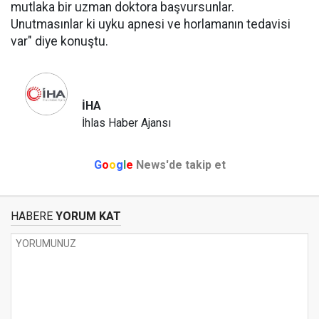
mutlaka bir uzman doktora başvursunlar.
Unutmasınlar ki uyku apnesi ve horlamanın tedavisi
var" diye konuştu.
İHA
İhlas Haber Ajansı
G
o
o
g
l
e
News'de takip et
HABERE
YORUM KAT