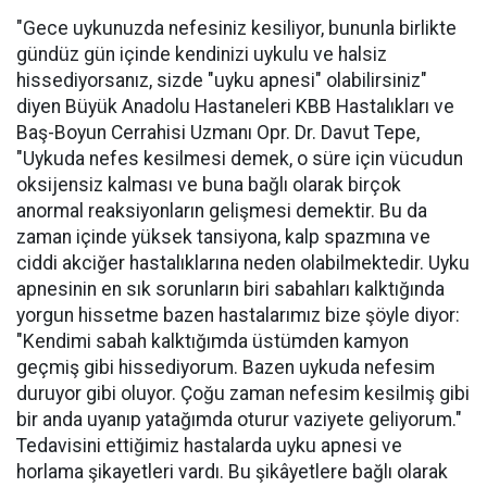
"Gece uykunuzda nefesiniz kesiliyor, bununla birlikte
gündüz gün içinde kendinizi uykulu ve halsiz
hissediyorsanız, sizde "uyku apnesi" olabilirsiniz"
diyen Büyük Anadolu Hastaneleri KBB Hastalıkları ve
Baş-Boyun Cerrahisi Uzmanı Opr. Dr. Davut Tepe,
"Uykuda nefes kesilmesi demek, o süre için vücudun
oksijensiz kalması ve buna bağlı olarak birçok
anormal reaksiyonların gelişmesi demektir. Bu da
zaman içinde yüksek tansiyona, kalp spazmına ve
ciddi akciğer hastalıklarına neden olabilmektedir. Uyku
apnesinin en sık sorunların biri sabahları kalktığında
yorgun hissetme bazen hastalarımız bize şöyle diyor:
"Kendimi sabah kalktığımda üstümden kamyon
geçmiş gibi hissediyorum. Bazen uykuda nefesim
duruyor gibi oluyor. Çoğu zaman nefesim kesilmiş gibi
bir anda uyanıp yatağımda oturur vaziyete geliyorum."
Tedavisini ettiğimiz hastalarda uyku apnesi ve
horlama şikayetleri vardı. Bu şikâyetlere bağlı olarak