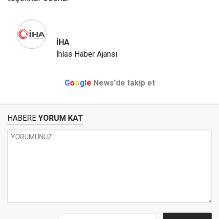
İHA
İhlas Haber Ajansı
G
o
o
g
l
e
News'de takip et
HABERE
YORUM KAT