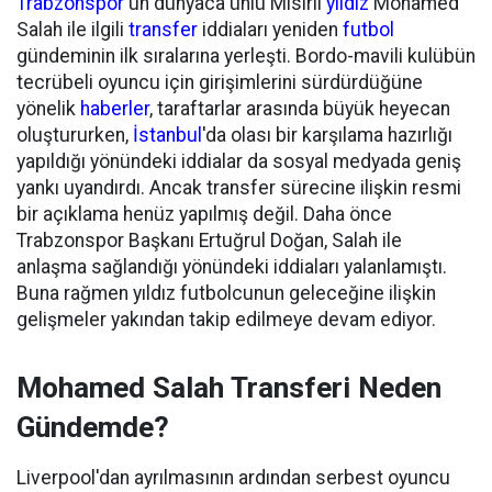
Trabzonspor
'un dünyaca ünlü Mısırlı
yıldız
Mohamed
Salah ile ilgili
transfer
iddiaları yeniden
futbol
gündeminin ilk sıralarına yerleşti. Bordo-mavili kulübün
tecrübeli oyuncu için girişimlerini sürdürdüğüne
yönelik
haberler
, taraftarlar arasında büyük heyecan
oluştururken,
İstanbul
'da olası bir karşılama hazırlığı
yapıldığı yönündeki iddialar da sosyal medyada geniş
yankı uyandırdı. Ancak transfer sürecine ilişkin resmi
bir açıklama henüz yapılmış değil. Daha önce
Trabzonspor Başkanı Ertuğrul Doğan, Salah ile
anlaşma sağlandığı yönündeki iddiaları yalanlamıştı.
Buna rağmen yıldız futbolcunun geleceğine ilişkin
gelişmeler yakından takip edilmeye devam ediyor.
Mohamed Salah Transferi Neden
Gündemde?
Liverpool'dan ayrılmasının ardından serbest oyuncu