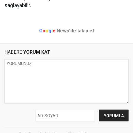
sağlayabilir.
G
o
o
g
l
e
News'de takip et
HABERE
YORUM KAT