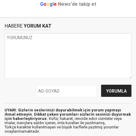
G
o
o
g
l
e
News'de takip et
HABERE
YORUM KAT
UYARI: Sizlerin seslerinizi duyurabilmek için yorum yapmayı
ihmal etmeyin. Dikkat çeken yorumları sizlerin sesinizi duyurmak
için haberleştiriyoruz.
Küfür, hakaret, rencide edici cümleler veya
imalar, inançlara saldırı içeren, imla kuralları ile yazılmamış,
Türkçe karakter kullanılmayan ve büyük harflerle yazılmış yorumlar
onaylanmamaktadır.