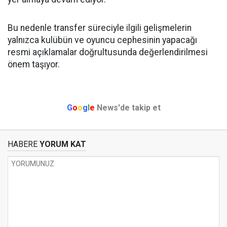
Bu nedenle transfer süreciyle ilgili gelişmelerin
yalnızca kulübün ve oyuncu cephesinin yapacağı
resmi açıklamalar doğrultusunda değerlendirilmesi
önem taşıyor.
G
o
o
g
l
e
News'de takip et
HABERE
YORUM KAT