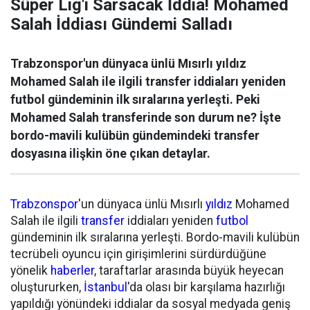
Süper Lig'i Sarsacak İddia! Mohamed
Salah İddiası Gündemi Salladı
Trabzonspor'un dünyaca ünlü Mısırlı yıldız
Mohamed Salah ile ilgili transfer iddiaları yeniden
futbol gündeminin ilk sıralarına yerleşti. Peki
Mohamed Salah transferinde son durum ne? İşte
bordo-mavili kulübün gündemindeki transfer
dosyasına ilişkin öne çıkan detaylar.
Trabzonspor
'un dünyaca ünlü Mısırlı
yıldız
Mohamed
Salah ile ilgili
transfer
iddiaları yeniden
futbol
gündeminin ilk sıralarına yerleşti. Bordo-mavili kulübün
tecrübeli oyuncu için girişimlerini sürdürdüğüne
yönelik
haberler
, taraftarlar arasında büyük heyecan
oluştururken,
İstanbul
'da olası bir karşılama hazırlığı
yapıldığı yönündeki iddialar da sosyal medyada geniş