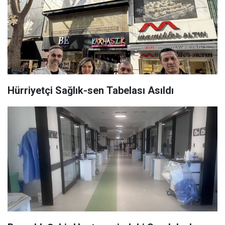
Hürriyetçi Sağlık-sen Tabelası Asıldı