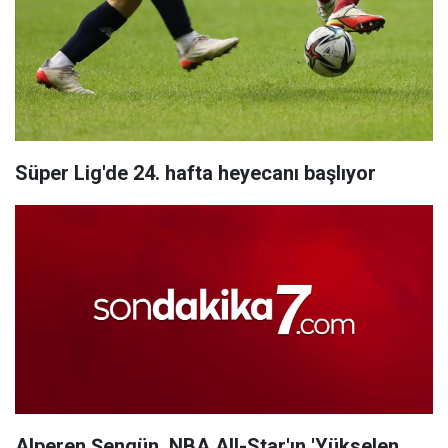
Süper Lig'de 24. hafta heyecanı başlıyor
Alperen Şengün, NBA All-Star'ın 'Yükselen