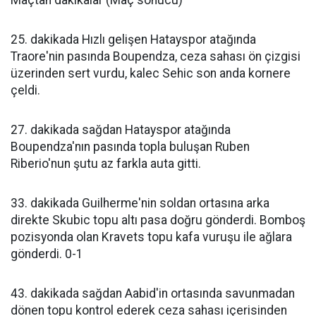
Maçtan dakikalar (Maç sonucu)
25. dakikada Hızlı gelişen Hatayspor atağında
Traore'nin pasında Boupendza, ceza sahası ön çizgisi
üzerinden sert vurdu, kalec Sehic son anda kornere
çeldi.
27. dakikada sağdan Hatayspor atağında
Boupendza'nın pasında topla buluşan Ruben
Riberio'nun şutu az farkla auta gitti.
33. dakikada Guilherme'nin soldan ortasına arka
direkte Skubic topu altı pasa doğru gönderdi. Bomboş
pozisyonda olan Kravets topu kafa vuruşu ile ağlara
gönderdi. 0-1
43. dakikada sağdan Aabid'in ortasında savunmadan
dönen topu kontrol ederek ceza sahası içerisinden