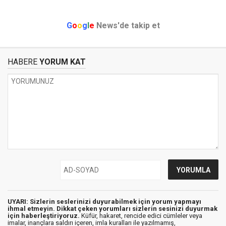
G
o
o
g
l
e
News'de takip et
HABERE
YORUM KAT
UYARI: Sizlerin seslerinizi duyurabilmek için yorum yapmayı
ihmal etmeyin. Dikkat çeken yorumları sizlerin sesinizi duyurmak
için haberleştiriyoruz.
Küfür, hakaret, rencide edici cümleler veya
imalar, inançlara saldırı içeren, imla kuralları ile yazılmamış,