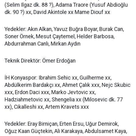
(Selim Ilgaz dk. 88 ?), Adama Traore (Yusuf Abdioğlu
dk. 90 ?) xx, David Akintole xx Mame Diouf xx
Yedekler: Akın Alkan, Yavuz Buğra Boyar, Burak Can,
Soner Örnek, Mesut Çaytemel, Helder Barbosa,
Abdurrahman Canlı, Mirkan Aydın
Teknik Direktör: Ömer Erdoğan
İH Konyaspor: Ibrahim Sehic xx, Guilherme xx,
Abdülkerim Bardakçı xx, Ahmet Çalık xxx, Nejc Skubic
xxx, Erdon Daci xxx, Marko Jevtovic xx,
Hadziahmetovic xx, Shengelia xx (Milosevic dk. 77
xx), Cikalleshi xx, Artem Kravets xxx
Yedekler: Eray Birniçan, Erten Ersu, Uğur Demirok,
Oğuz Kaan Güçtekin, Ali Karakaya, Abdulsamet Kaya,