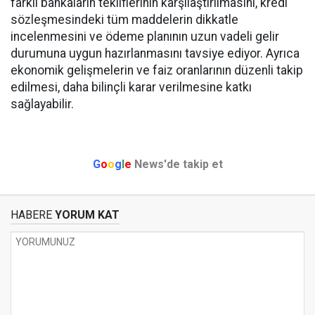
farklı bankaların tekliflerinin karşılaştırılmasını, kredi
sözleşmesindeki tüm maddelerin dikkatle
incelenmesini ve ödeme planının uzun vadeli gelir
durumuna uygun hazırlanmasını tavsiye ediyor. Ayrıca
ekonomik gelişmelerin ve faiz oranlarının düzenli takip
edilmesi, daha bilinçli karar verilmesine katkı
sağlayabilir.
G
o
o
g
l
e
News'de takip et
HABERE
YORUM KAT