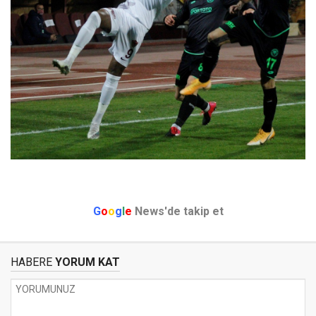
G
o
o
g
l
e
News'de takip et
HABERE
YORUM KAT