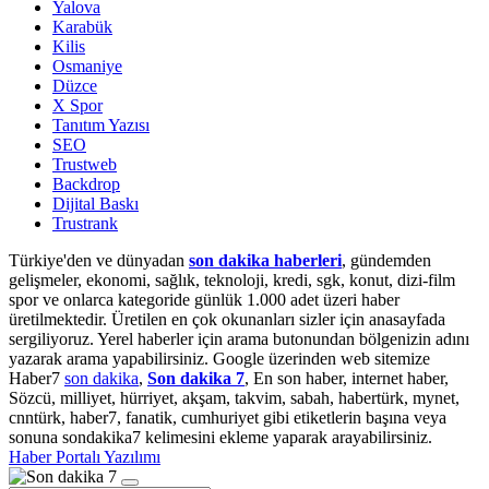
Yalova
Karabük
Kilis
Osmaniye
Düzce
X Spor
Tanıtım Yazısı
SEO
Trustweb
Backdrop
Dijital Baskı
Trustrank
Türkiye'den ve dünyadan
son dakika haberleri
, gündemden
gelişmeler, ekonomi, sağlık, teknoloji, kredi, sgk, konut, dizi-film
spor ve onlarca kategoride günlük 1.000 adet üzeri haber
üretilmektedir. Üretilen en çok okunanları sizler için anasayfada
sergiliyoruz. Yerel haberler için arama butonundan bölgenizin adını
yazarak arama yapabilirsiniz. Google üzerinden web sitemize
Haber7
son dakika
,
Son dakika 7
, En son haber, internet haber,
Sözcü, milliyet, hürriyet, akşam, takvim, sabah, habertürk, mynet,
cnntürk, haber7, fanatik, cumhuriyet gibi etiketlerin başına veya
sonuna sondakika7 kelimesini ekleme yaparak arayabilirsiniz.
Haber Portalı Yazılımı