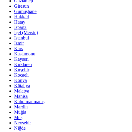
Gaziantep
Giresun
Gümüşhane
Hakkâri
Hatay
Isparta
İçel (Mersin)
İstanbul
İzmir
Kars
Kastamonu
Kayseri
Kırklareli
Kırşehir
Kocaeli
Konya
Kütahya
Malatya
Manisa
Kahramanmaraş
Mardin
Muğla
Muş
Nevşehir
Niğde