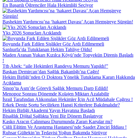
En Başarılı Öğrenciler Hala Hekimliği Seçiyor
Başhekim Yardımcısı’na ‘hakaret Davası’ Açan Hemşireye Sürgün!
Yks 2026 Sonuçları Açıklandı
Boyunda Fark Edilen Şişlikler Göz Ardı Edilmemeli
Şanlıurfa’da Tutuklanan Hekim Tahliye Oldu!
Maden Aranan Yukarı Kızılca Köyü’nde Topyekün Direniş Başladı
!
Ttb Ahek: “aile Hekimleri Randevu Memuru Yapıldı!”
Başkan Demircan’dan Sağlık Bakanlığı’na Çağrı!
Hekim Birliği’nden O Doktora Yönelik Tutuklama Kararı Hakkında
Açıklama
Sinop’ta Asm’de Görevli Sağlık Memuru Darp Edildi!
Menopoz Sonrası Dönemde Kolajen Miktarı Azalabilir
İ̇srail Tarafından Alıkonulan Hekimler İ̇çin Acil Müdahale Çağrısı !
Erkek Deniz Şortu Seçilirken Hangi Kriterlere Bakılmalıdır?
Hekim Birliği Akademi Yayın Hayatına Başladı
Bisağlık Dijital Sağlıkta Yeni Bir Dönem Başlatıyor
Kasko Aracın Çalınması Durumunda Zararı Karşılar mı?
Çiğli Eğitim Ve Araştırma Hastanesi’nde Saadet Zinciri İ̇ddiası !
Ruhsar Gültekin’in Tedavisi Yoğun Bakımda Sürüyor