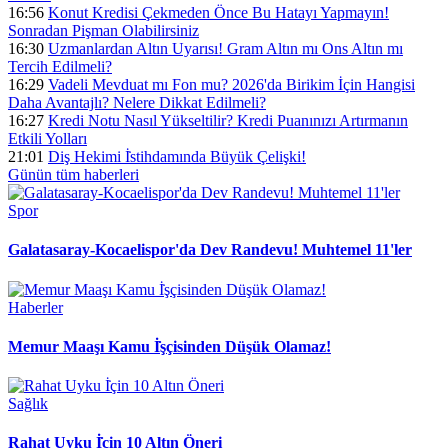
16:56
Konut Kredisi Çekmeden Önce Bu Hatayı Yapmayın!
Sonradan Pişman Olabilirsiniz
16:30
Uzmanlardan Altın Uyarısı! Gram Altın mı Ons Altın mı
Tercih Edilmeli?
16:29
Vadeli Mevduat mı Fon mu? 2026'da Birikim İçin Hangisi
Daha Avantajlı? Nelere Dikkat Edilmeli?
16:27
Kredi Notu Nasıl Yükseltilir? Kredi Puanınızı Artırmanın
Etkili Yolları
21:01
Diş Hekimi İ̇stihdamında Büyük Çelişki!
Günün tüm
haberleri
Spor
Galatasaray-Kocaelispor'da Dev Randevu! Muhtemel 11'ler
Haberler
Memur Maaşı Kamu İ̇şçisinden Düşük Olamaz!
Sağlık
Rahat Uyku İ̇çin 10 Altın Öneri