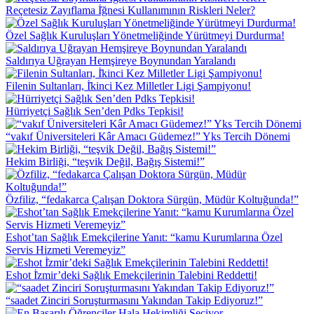
Reçetesiz Zayıflama İ̇ğnesi Kullanımının Riskleri Neler?
Özel Sağlık Kuruluşları Yönetmeliğinde Yürütmeyi Durdurma!
Saldırıya Uğrayan Hemşireye Boynundan Yaralandı
Filenin Sultanları, İ̇kinci Kez Milletler Ligi Şampiyonu!
Hürriyetçi Sağlık Sen’den Pdks Tepkisi!
“vakıf Üniversiteleri Kâr Amacı Güdemez!” Yks Tercih Dönemi
Hekim Birliği, “teşvik Değil, Bağış Sistemi!”
Özfiliz, “fedakarca Çalışan Doktora Sürgün, Müdür Koltuğunda!”
Eshot’tan Sağlık Emekçilerine Yanıt: “kamu Kurumlarına Özel
Servis Hizmeti Veremeyiz”
Eshot İ̇zmir’deki Sağlık Emekçilerinin Talebini Reddetti!
“saadet Zinciri Soruşturmasını Yakından Takip Ediyoruz!”