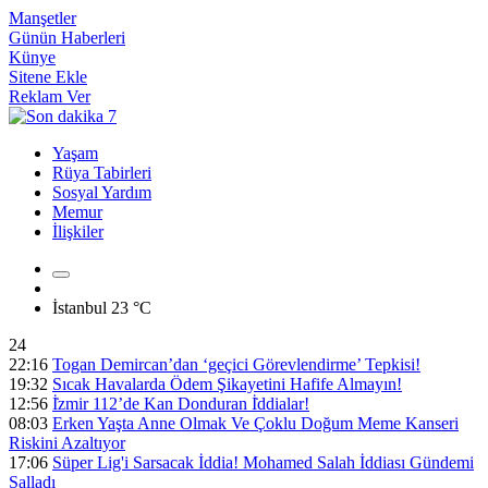
Manşetler
Günün Haberleri
Künye
Sitene Ekle
Reklam Ver
Yaşam
Rüya Tabirleri
Sosyal Yardım
Memur
İlişkiler
İstanbul
23 °C
24
22:16
Togan Demircan’dan ‘geçici Görevlendirme’ Tepkisi!
19:32
Sıcak Havalarda Ödem Şikayetini Hafife Almayın!
12:56
İ̇zmir 112’de Kan Donduran İ̇ddialar!
08:03
Erken Yaşta Anne Olmak Ve Çoklu Doğum Meme Kanseri
Riskini Azaltıyor
17:06
Süper Lig'i Sarsacak İddia! Mohamed Salah İddiası Gündemi
Salladı