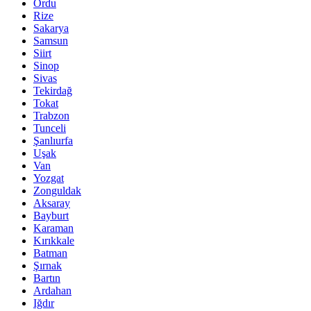
Ordu
Rize
Sakarya
Samsun
Siirt
Sinop
Sivas
Tekirdağ
Tokat
Trabzon
Tunceli
Şanlıurfa
Uşak
Van
Yozgat
Zonguldak
Aksaray
Bayburt
Karaman
Kırıkkale
Batman
Şırnak
Bartın
Ardahan
Iğdır