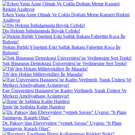
Erken Yaşta Anne Olmak Ve Çoklu Doğum Meme Kanseri Riskini
Azaltıyor
Diş Hekimi İ̇stihdamında Büyük Çelişki!
Hekim Birliği Yönetimi Eski Sağlık Bakanı Fahrettin Koca İle
Buluştu!
Sgk Binasının Demokrasi Üniversitesi’ne Verilmesine Sert Tepki!
Ttb’den Hekim Milletvekilleri İle Masada!
Ege Üniversitesi Hastanesi’ne Kadro Verilmedi, Yanık Ünitesi Ve
Merkezi Ameliyathane Açılamıyor!
İ̇zmir’de Sağlıkta Kalite Hamlesi
Dr. Paksoy’dan Ebeveynlere “yemek Savaşı” Uyarısı: “b Planı
Sunmayın, Kararlı Olun”