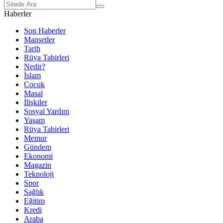
Haberler
Son Haberler
Manşetler
Tarih
Rüya Tabirleri
Nedir?
İslam
Çocuk
Masal
İlişkiler
Sosyal Yardım
Yaşam
Rüya Tabirleri
Memur
Gündem
Ekonomi
Magazin
Teknoloji
Spor
Sağlık
Eğitim
Kredi
Araba