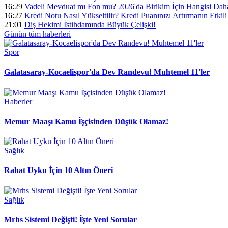
16:29
Vadeli Mevduat mı Fon mu? 2026'da Birikim İçin Hangisi Daha
16:27
Kredi Notu Nasıl Yükseltilir? Kredi Puanınızı Artırmanın Etkili 
21:01
Diş Hekimi İ̇stihdamında Büyük Çelişki!
Günün tüm
haberleri
Spor
Galatasaray-Kocaelispor'da Dev Randevu! Muhtemel 11'ler
Haberler
Memur Maaşı Kamu İ̇şçisinden Düşük Olamaz!
Sağlık
Rahat Uyku İ̇çin 10 Altın Öneri
Sağlık
Mrhs Sistemi Değişti! İ̇şte Yeni Sorular