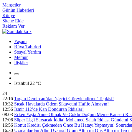
Manşetler
Günün Haberleri
Künye
Sitene Ekle
Reklam Ver
Yaşam
Rüya Tabirleri
Sosyal Yardım
Memur
İlişkiler
İstanbul
22 °C
24
22:16
Togan Demircan’dan ‘geçici Görevlendirme’ Tepkisi!
19:32
Sıcak Havalarda Ödem Şikayetini Hafife Almayın!
12:56
İ̇zmir 112’de Kan Donduran İ̇ddialar!
08:03
Erken Yaşta Anne Olmak Ve Çoklu Doğum Meme Kanseri Riski
17:06
Süper Lig'i Sarsacak İddia! Mohamed Salah İddiası Gündemi S
16:56
Konut Kredisi Çekmeden Önce Bu Hatayı Yapmayın! Sonradan 
16:30
Uzmanlardan Altın Uyarısı! Gram Altın mı Ons Altın mı Tercih