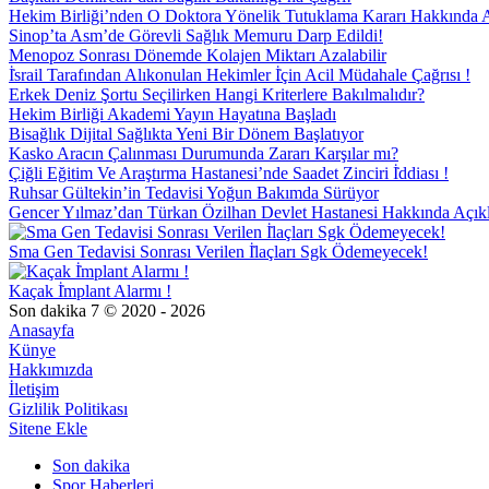
Hekim Birliği’nden O Doktora Yönelik Tutuklama Kararı Hakkında 
Sinop’ta Asm’de Görevli Sağlık Memuru Darp Edildi!
Menopoz Sonrası Dönemde Kolajen Miktarı Azalabilir
İ̇srail Tarafından Alıkonulan Hekimler İ̇çin Acil Müdahale Çağrısı !
Erkek Deniz Şortu Seçilirken Hangi Kriterlere Bakılmalıdır?
Hekim Birliği Akademi Yayın Hayatına Başladı
Bisağlık Dijital Sağlıkta Yeni Bir Dönem Başlatıyor
Kasko Aracın Çalınması Durumunda Zararı Karşılar mı?
Çiğli Eğitim Ve Araştırma Hastanesi’nde Saadet Zinciri İ̇ddiası !
Ruhsar Gültekin’in Tedavisi Yoğun Bakımda Sürüyor
Gencer Yılmaz’dan Türkan Özilhan Devlet Hastanesi Hakkında Açı
Sma Gen Tedavisi Sonrası Verilen İ̇laçları Sgk Ödemeyecek!
Kaçak İ̇mplant Alarmı !
Son dakika 7 © 2020 - 2026
Anasayfa
Künye
Hakkımızda
İletişim
Gizlilik Politikası
Sitene Ekle
Son dakika
Spor Haberleri