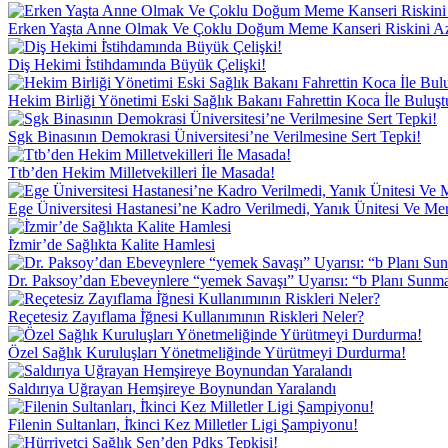
Erken Yaşta Anne Olmak Ve Çoklu Doğum Meme Kanseri Riskini Az
Diş Hekimi İ̇stihdamında Büyük Çelişki!
Hekim Birliği Yönetimi Eski Sağlık Bakanı Fahrettin Koca İle Buluşt
Sgk Binasının Demokrasi Üniversitesi’ne Verilmesine Sert Tepki!
Ttb’den Hekim Milletvekilleri İle Masada!
Ege Üniversitesi Hastanesi’ne Kadro Verilmedi, Yanık Ünitesi Ve Me
İ̇zmir’de Sağlıkta Kalite Hamlesi
Dr. Paksoy’dan Ebeveynlere “yemek Savaşı” Uyarısı: “b Planı Sunma
Reçetesiz Zayıflama İ̇ğnesi Kullanımının Riskleri Neler?
Özel Sağlık Kuruluşları Yönetmeliğinde Yürütmeyi Durdurma!
Saldırıya Uğrayan Hemşireye Boynundan Yaralandı
Filenin Sultanları, İ̇kinci Kez Milletler Ligi Şampiyonu!