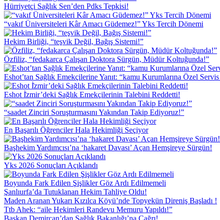
Hürriyetçi Sağlık Sen’den Pdks Tepkisi!
“vakıf Üniversiteleri Kâr Amacı Güdemez!” Yks Tercih Dönemi
Hekim Birliği, “teşvik Değil, Bağış Sistemi!”
Özfiliz, “fedakarca Çalışan Doktora Sürgün, Müdür Koltuğunda!”
Eshot’tan Sağlık Emekçilerine Yanıt: “kamu Kurumlarına Özel Servi
Eshot İ̇zmir’deki Sağlık Emekçilerinin Talebini Reddetti!
“saadet Zinciri Soruşturmasını Yakından Takip Ediyoruz!”
En Başarılı Öğrenciler Hala Hekimliği Seçiyor
Başhekim Yardımcısı’na ‘hakaret Davası’ Açan Hemşireye Sürgün!
Yks 2026 Sonuçları Açıklandı
Boyunda Fark Edilen Şişlikler Göz Ardı Edilmemeli
Şanlıurfa’da Tutuklanan Hekim Tahliye Oldu!
Maden Aranan Yukarı Kızılca Köyü’nde Topyekün Direniş Başladı !
Ttb Ahek: “aile Hekimleri Randevu Memuru Yapıldı!”
Başkan Demircan’dan Sağlık Bakanlığı’na Çağrı!