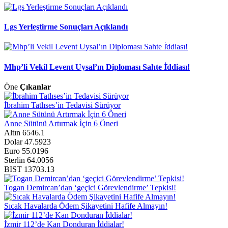
Lgs Yerleştirme Sonuçları Açıklandı
Mhp’li Vekil Levent Uysal’ın Diploması Sahte İ̇ddiası!
Öne
Çıkanlar
İ̇brahim Tatlıses’in Tedavisi Sürüyor
Anne Sütünü Artırmak İçin 6 Öneri
Altın
6546.1
Dolar
47.5923
Euro
55.0196
Sterlin
64.0056
BIST
13703.13
Togan Demircan’dan ‘geçici Görevlendirme’ Tepkisi!
Sıcak Havalarda Ödem Şikayetini Hafife Almayın!
İ̇zmir 112’de Kan Donduran İ̇ddialar!