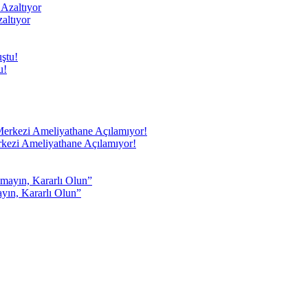
altıyor
u!
rkezi Ameliyathane Açılamıyor!
yın, Kararlı Olun”