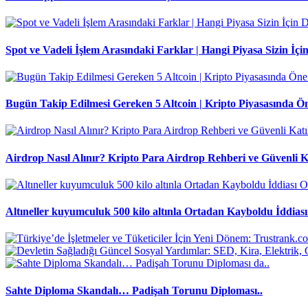
Spot ve Vadeli İşlem Arasındaki Farklar | Hangi Piyasa Sizin İ
Bugün Takip Edilmesi Gereken 5 Altcoin | Kripto Piyasasında Ö
Airdrop Nasıl Alınır? Kripto Para Airdrop Rehberi ve Güvenli K
Altıneller kuyumculuk 500 kilo altınla Ortadan Kayboldu İddiası 
Sahte Diploma Skandalı… Padişah Torunu Diploması..