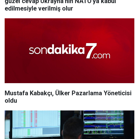
güzel cevap Ukrayna'nın NATO'ya kabul
edilmesiyle verilmiş olur
Mustafa Kabakçı, Ülker Pazarlama Yöneticisi
oldu