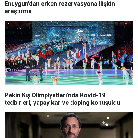
Enuygun'dan erken rezervasyona ilişkin
araştırma
Pekin Kış Olimpiyatları'nda Kovid-19
tedbirleri, yapay kar ve doping konuşuldu