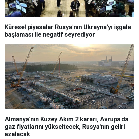
Küresel piyasalar Rusya'nın Ukrayna'yı işgale
başlaması ile negatif seyrediyor
Almanya'nın Kuzey Akım 2 kararı, Avrupa'da
gaz fiyatlarını yükseltecek, Rusya'nın geliri
azalacak