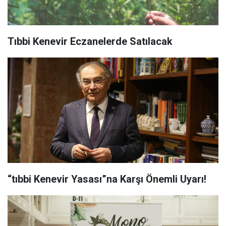
Tıbbi Kenevir Eczanelerde Satılacak
“tıbbi Kenevir Yasası”na Karşı Önemli Uyarı!