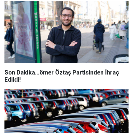
Son Dakika…ömer Öztaş Partisinden İ̇hraç
Edildi!