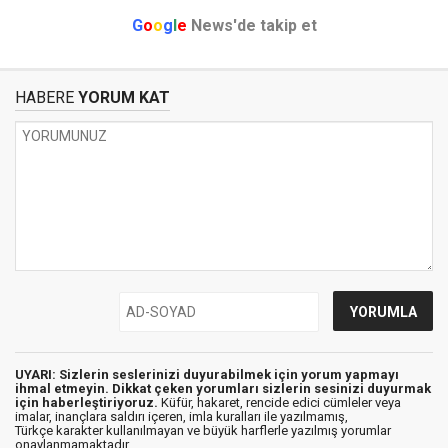
G
o
o
g
l
e
News'de takip et
HABERE
YORUM KAT
UYARI: Sizlerin seslerinizi duyurabilmek için yorum yapmayı
ihmal etmeyin. Dikkat çeken yorumları sizlerin sesinizi duyurmak
için haberleştiriyoruz.
Küfür, hakaret, rencide edici cümleler veya
imalar, inançlara saldırı içeren, imla kuralları ile yazılmamış,
Türkçe karakter kullanılmayan ve büyük harflerle yazılmış yorumlar
onaylanmamaktadır.