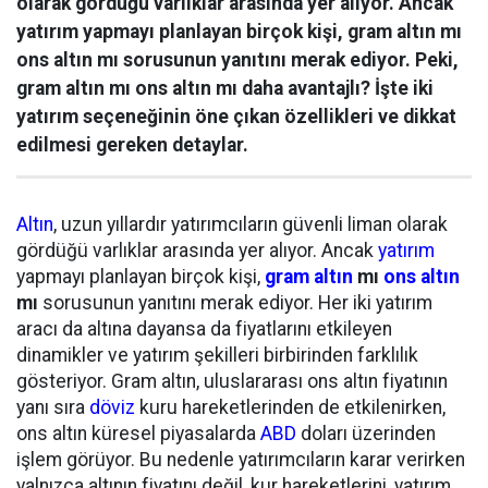
olarak gördüğü varlıklar arasında yer alıyor. Ancak
yatırım yapmayı planlayan birçok kişi, gram altın mı
ons altın mı sorusunun yanıtını merak ediyor. Peki,
gram altın mı ons altın mı daha avantajlı? İşte iki
yatırım seçeneğinin öne çıkan özellikleri ve dikkat
edilmesi gereken detaylar.
Altın
, uzun yıllardır yatırımcıların güvenli liman olarak
gördüğü varlıklar arasında yer alıyor. Ancak
yatırım
yapmayı planlayan birçok kişi,
gram altın
mı
ons altın
mı
sorusunun yanıtını merak ediyor. Her iki yatırım
aracı da altına dayansa da fiyatlarını etkileyen
dinamikler ve yatırım şekilleri birbirinden farklılık
gösteriyor. Gram altın, uluslararası ons altın fiyatının
yanı sıra
döviz
kuru hareketlerinden de etkilenirken,
ons altın küresel piyasalarda
ABD
doları üzerinden
işlem görüyor. Bu nedenle yatırımcıların karar verirken
yalnızca altının fiyatını değil, kur hareketlerini, yatırım