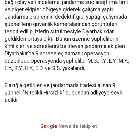
bağlı olay yeri inceleme, jandarma suç araştırma timi
ve diğer ekipler bölgeye giderek çalışma yaptı.
Jandarma ekiplerinin dedektif gibi yaptığı çalışmada
şüphelilerin güvenlik kameralarından görüntüleri
tespit edilip, izlerin sürülmesiyle Diyarbakır’dan
geldikleri ortaya çıktı. Bunun üzerine şüphelilerin
kimlikleri ve adreslerini belirleyen jandarma ekipleri
Diyarbakır’da 9 adrese eş zamanlı operasyon
düzenledi. Operasyonda şüpheliler M.G., İ.Y., E.Y., M.Y.,
E.Y., B.Y., H.Y., E.D. ve S.S. yakalandı.
Elazığ’a getirilen ve jandarmada ifadesi alınan 9
şüpheli "Nitelikli Hırsızlık" suçundan adliyeye sevk
edildi.
G
o
o
g
l
e
News'de takip et