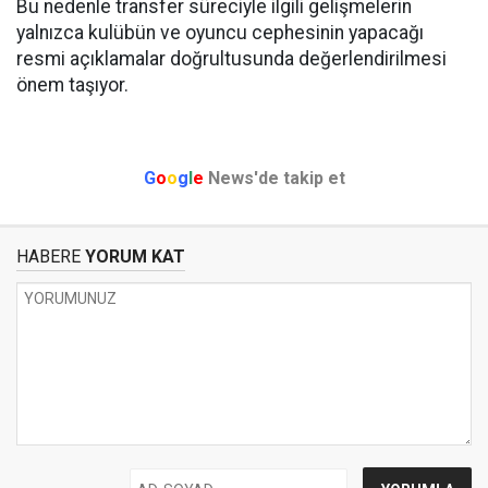
Bu nedenle transfer süreciyle ilgili gelişmelerin
yalnızca kulübün ve oyuncu cephesinin yapacağı
resmi açıklamalar doğrultusunda değerlendirilmesi
önem taşıyor.
G
o
o
g
l
e
News'de takip et
HABERE
YORUM KAT