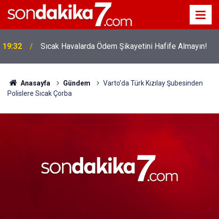
!
19:32
Sıcak Havalarda Ödem Şikayetini Hafife Almayın!
Anasayfa
Gündem
Varto’da Türk Kızılay Şubesinden
Polislere Sıcak Çorba