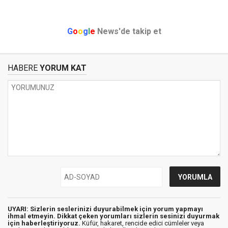
G
o
o
g
l
e
News'de takip et
HABERE
YORUM KAT
UYARI: Sizlerin seslerinizi duyurabilmek için yorum yapmayı
ihmal etmeyin. Dikkat çeken yorumları sizlerin sesinizi duyurmak
için haberleştiriyoruz.
Küfür, hakaret, rencide edici cümleler veya