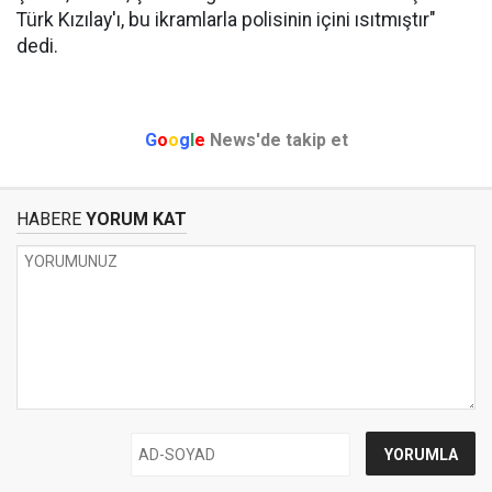
Türk Kızılay'ı, bu ikramlarla polisinin içini ısıtmıştır"
dedi.
G
o
o
g
l
e
News'de takip et
HABERE
YORUM KAT