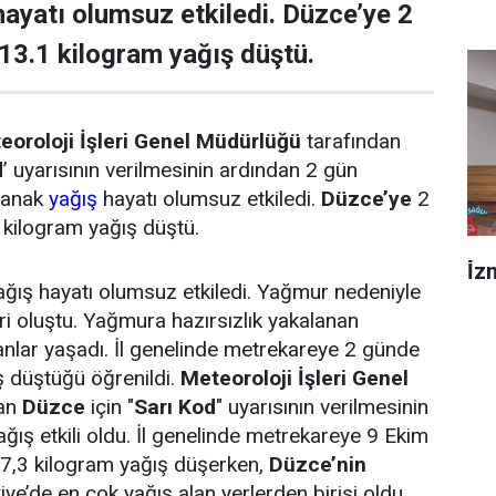
ayatı olumsuz etkiledi. Düzce’ye 2
13.1 kilogram yağış düştü.
eoroloji İşleri Genel Müdürlüğü
tarafından
d
’ uyarısının verilmesinin ardından 2 gün
ağanak
yağış
hayatı olumsuz etkiledi.
Düzce’ye
2
kilogram yağış düştü.
İ̇
ğış hayatı olumsuz etkiledi. Yağmur nedeniyle
leri oluştu. Yağmura hazırsızlık yakalanan
anlar yaşadı. İl genelinde metrekareye 2 günde
ş düştüğü öğrenildi.
Meteoroloji İşleri Genel
dan
Düzce
için "
Sarı Kod
" uyarısının verilmesinin
ğış etkili oldu. İl genelinde metrekareye 9 Ekim
,3 kilogram yağış düşerken,
Düzce’nin
ye’de en çok yağış alan yerlerden birisi oldu.