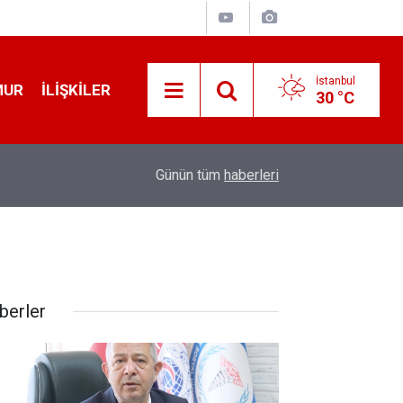
İstanbul
MUR
İLIŞKILER
30 °C
12:56
İ̇zmir 112’de Kan Donduran İ̇ddialar!
Günün tüm
haberleri
berler