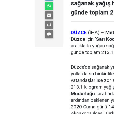
sağanak yağış h
günde toplam 2
DÜZCE
(İHA) –
Met
Düzce
için ‘
Sarı Ko
aralıklarla yağan s
günde toplam 213.1 
Düzce’de sağanak ya
yollarda su birikinti
vatandaşlar ise zor 
213.1 kilogram yağı
Müdürlüğü
tarafın
ardından beklenen ya
2020 Cuma günü 147
Akçakoca ilçesi Türki