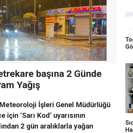
To
Gö
etrekare başına 2 Günde
ram Yağış
eteoroloji İşleri Genel Müdürlüğü
e için ‘Sarı Kod’ uyarısının
Sı
dından 2 gün aralıklarla yağan
Ha