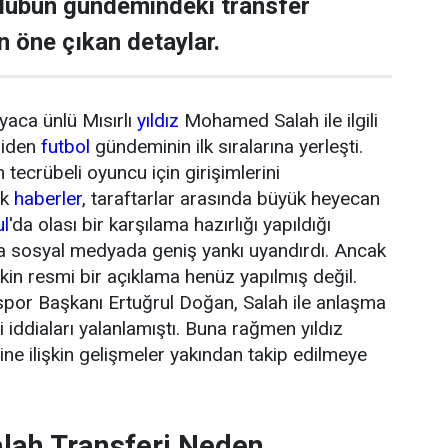
ulübün gündemindeki transfer
n öne çıkan detaylar.
yaca ünlü Mısırlı
yıldız
Mohamed Salah ile ilgili
niden
futbol
gündeminin ilk sıralarına yerleşti.
tecrübeli oyuncu için girişimlerini
ik
haberler
, taraftarlar arasında büyük heyecan
ul
'da olası bir karşılama hazırlığı yapıldığı
da sosyal medyada geniş yankı uyandırdı. Ancak
şkin resmi bir açıklama henüz yapılmış değil.
or Başkanı Ertuğrul Doğan, Salah ile anlaşma
 iddiaları yalanlamıştı. Buna rağmen yıldız
ne ilişkin gelişmeler yakından takip edilmeye
ah Transferi Neden