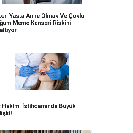
ken Yaşta Anne Olmak Ve Çoklu
ğum Meme Kanseri Riskini
altıyor
ş Hekimi İ̇stihdamında Büyük
işki!