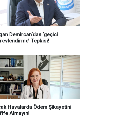
gan Demircan’dan ‘geçici
revlendirme’ Tepkisi!
cak Havalarda Ödem Şikayetini
fife Almayın!