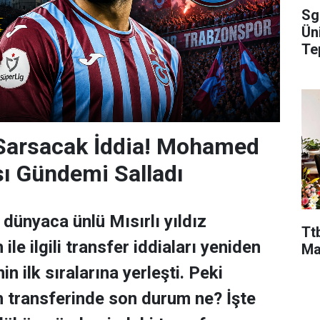
Sg
Ün
Te
 Sarsacak İddia! Mohamed
sı Gündemi Salladı
dünyaca ünlü Mısırlı yıldız
Ttb
e ilgili transfer iddiaları yeniden
Ma
n ilk sıralarına yerleşti. Peki
transferinde son durum ne? İşte