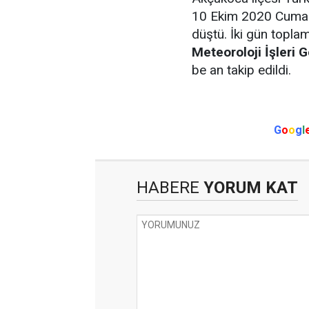
10 Ekim 2020 Cumart
düştü. İki gün topla
Meteoroloji İşleri
be an takip edildi.
G
o
o
g
l
HABERE
YORUM KAT