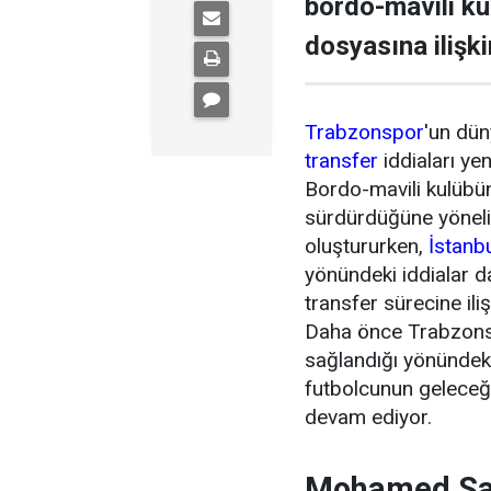
bordo-mavili k
dosyasına ilişki
Trabzonspor
'un dün
transfer
iddiaları ye
Bordo-mavili kulübün 
sürdürdüğüne yönel
oluştururken,
İstanb
yönündeki iddialar 
transfer sürecine ili
Daha önce Trabzonsp
sağlandığı yönündeki
futbolcunun geleceği
devam ediyor.
Mohamed Sal