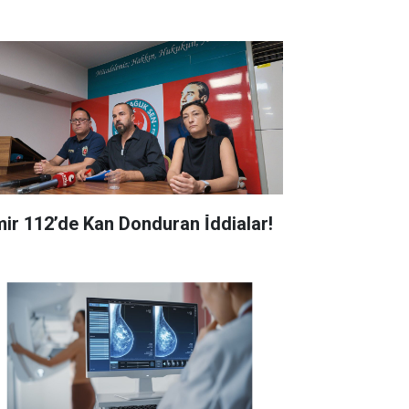
zmir 112’de Kan Donduran İ̇ddialar!