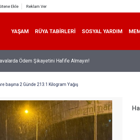
Sitene Ekle
Reklam Ver
YAŞAM
RÜYA TABIRLERI
SOSYAL YARDIM
ME
avalarda Ödem Şikayetini Hafife Almayın!
re başına 2 Günde 213.1 Kilogram Yağış
Ha