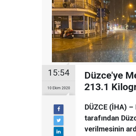
15:54
Düzce'ye M
213.1 Kilog
10 Ekim 2020
DÜZCE (İHA) – M
tarafından Düzc
verilmesinin ar