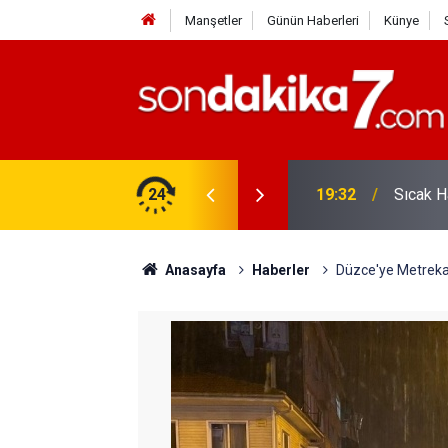
Manşetler
Günün Haberleri
Künye
vlendirme’ Tepkisi!
24
19:32
Sıcak H
Anasayfa
Haberler
Düzce'ye Metreka