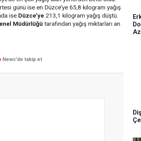
esi günü ise en Düzce’ye 65,8 kilogram yağış
mda ise
Düzce’ye
213,1 kilogram yağış düştü.
Er
 Genel Müdürlüğü
tarafından yağış miktarları an
Do
Az
e
News'de takip et
Di
Çel