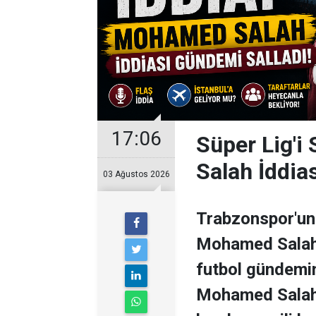
17:06
Süper Lig'i
Salah İddia
03 Ağustos 2026
Trabzonspor'un 
Mohamed Salah il
futbol gündemini
Mohamed Salah 