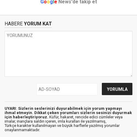
G
o
o
g
l
e
News'de takip et
HABERE
YORUM KAT
UYARI: Sizlerin seslerinizi duyurabilmek için yorum yapmayı
ihmal etmeyin. Dikkat çeken yorumları sizlerin sesinizi duyurmak
için haberleştiriyoruz.
Küfür, hakaret, rencide edici cümleler veya
imalar, inançlara saldırı içeren, imla kuralları ile yazılmamış,
Türkçe karakter kullanılmayan ve büyük harflerle yazılmış yorumlar
onaylanmamaktadır.