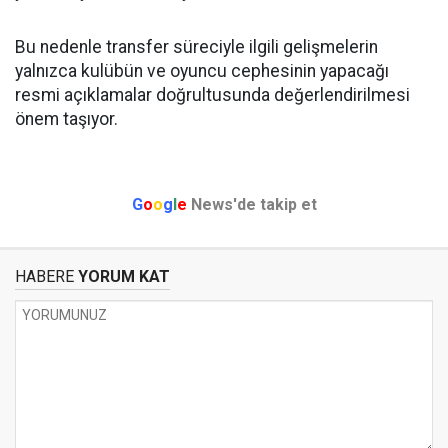
Bu nedenle transfer süreciyle ilgili gelişmelerin
yalnızca kulübün ve oyuncu cephesinin yapacağı
resmi açıklamalar doğrultusunda değerlendirilmesi
önem taşıyor.
G
o
o
g
l
e
News'de takip et
HABERE
YORUM KAT