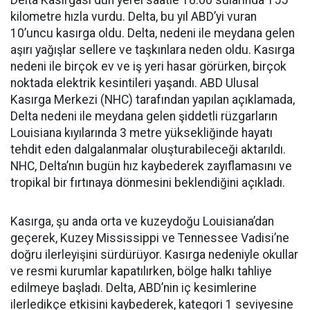
Delta Kasırgası dün yerel saatle 18.00 sularında 155
kilometre hızla vurdu. Delta, bu yıl ABD’yi vuran
10’uncu kasırga oldu. Delta, nedeni ile meydana gelen
aşırı yağışlar sellere ve taşkınlara neden oldu. Kasırga
nedeni ile birçok ev ve iş yeri hasar görürken, birçok
noktada elektrik kesintileri yaşandı. ABD Ulusal
Kasırga Merkezi (NHC) tarafından yapılan açıklamada,
Delta nedeni ile meydana gelen şiddetli rüzgarların
Louisiana kıyılarında 3 metre yüksekliğinde hayatı
tehdit eden dalgalanmalar oluşturabileceği aktarıldı.
NHC, Delta’nın bugün hız kaybederek zayıflamasını ve
tropikal bir fırtınaya dönmesini beklendiğini açıkladı.
Kasırga, şu anda orta ve kuzeydoğu Louisiana’dan
geçerek, Kuzey Mississippi ve Tennessee Vadisi’ne
doğru ilerleyişini sürdürüyor. Kasırga nedeniyle okullar
ve resmi kurumlar kapatılırken, bölge halkı tahliye
edilmeye başladı. Delta, ABD’nin iç kesimlerine
ilerledikçe etkisini kaybederek, kategori 1 seviyesine