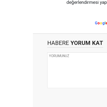
değerlendirmesi yapac
G
o
o
g
l
HABERE
YORUM KAT