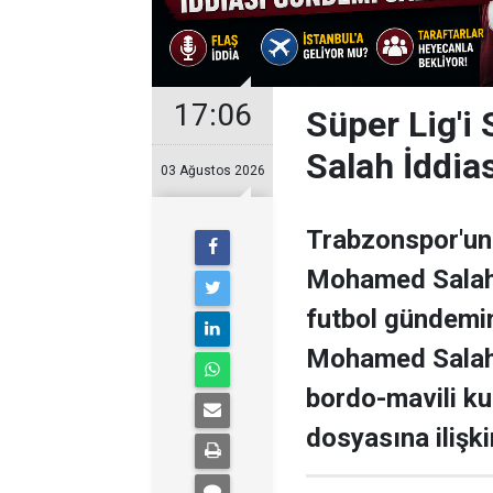
17:06
Süper Lig'i
Salah İddia
03 Ağustos 2026
Trabzonspor'un 
Mohamed Salah il
futbol gündemini
Mohamed Salah 
bordo-mavili k
dosyasına ilişki