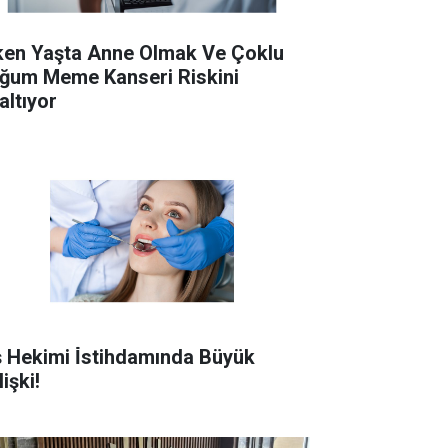
ken Yaşta Anne Olmak Ve Çoklu
ğum Meme Kanseri Riskini
altıyor
ş Hekimi İ̇stihdamında Büyük
işki!