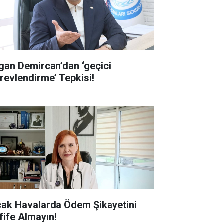
gan Demircan’dan ‘geçici
revlendirme’ Tepkisi!
cak Havalarda Ödem Şikayetini
fife Almayın!