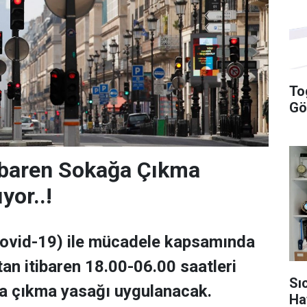
To
Gö
ibaren Sokağa Çıkma
yor..!
Covid-19) ile mücadele kapsamında
tan itibaren 18.00-06.00 saatleri
Sı
a çıkma yasağı uygulanacak.
Ha