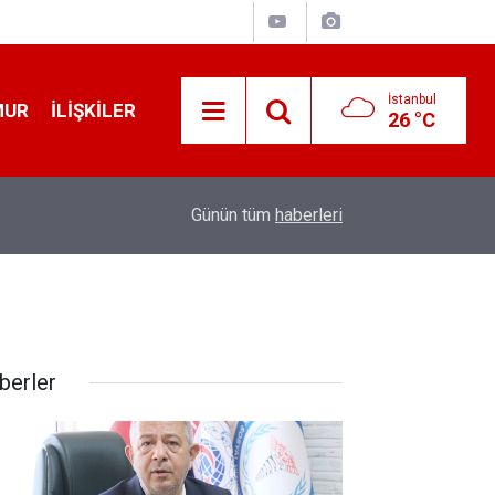
İstanbul
MUR
İLIŞKILER
26 °C
19:32
Sıcak Havalarda Ödem Şikayetini Hafife Almayı
Günün tüm
haberleri
berler