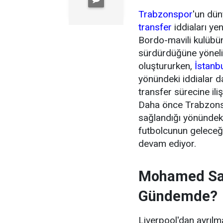
Trabzonspor
'un dün
transfer
iddiaları ye
Bordo-mavili kulübün 
sürdürdüğüne yönel
oluştururken,
İstanb
yönündeki iddialar 
transfer sürecine ili
Daha önce Trabzonsp
sağlandığı yönündeki
futbolcunun geleceği
devam ediyor.
Mohamed Sal
Gündemde?
Liverpool'dan ayrıl