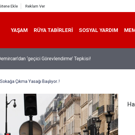
Sitene Ekle
Reklam Ver
YAŞAM
RÜYA TABIRLERI
SOSYAL YARDIM
ME
emircan’dan ‘geçici Görevlendirme’ Tepkisi!
 Sokağa Çıkma Yasağı Başlıyor..!
Ha