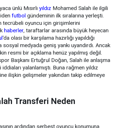
yaca ünlü Mısırlı
yıldız
Mohamed Salah ile ilgili
niden
futbol
gündeminin ilk sıralarına yerleşti.
tecrübeli oyuncu için girişimlerini
ik
haberler
, taraftarlar arasında büyük heyecan
ul
'da olası bir karşılama hazırlığı yapıldığı
da sosyal medyada geniş yankı uyandırdı. Ancak
şkin resmi bir açıklama henüz yapılmış değil.
or Başkanı Ertuğrul Doğan, Salah ile anlaşma
 iddiaları yalanlamıştı. Buna rağmen yıldız
ne ilişkin gelişmeler yakından takip edilmeye
ah Transferi Neden
masının ardından serbest oyuncu konumuna