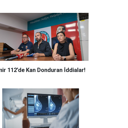
zmir 112’de Kan Donduran İ̇ddialar!