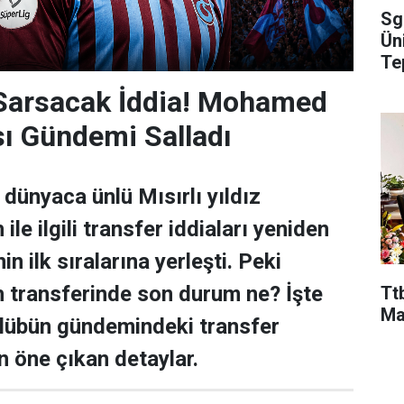
Sg
Ün
Te
 Sarsacak İddia! Mohamed
sı Gündemi Salladı
dünyaca ünlü Mısırlı yıldız
e ilgili transfer iddiaları yeniden
n ilk sıralarına yerleşti. Peki
transferinde son durum ne? İşte
Ttb
Ma
ulübün gündemindeki transfer
n öne çıkan detaylar.