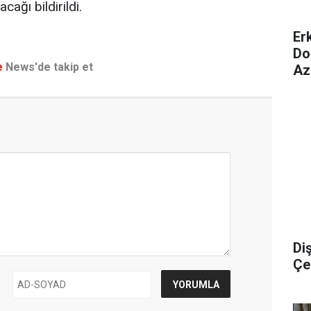
ağı bildirildi.
Er
Do
e
News'de takip et
Az
Di
Çel