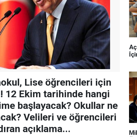
Aç
İ̇ç
aokul, Lise öğrencileri için
i! 12 Ekim tarihinde hangi
itime başlayacak? Okullar ne
ak? Velileri ve öğrencileri
ıran açıklama...
Mi