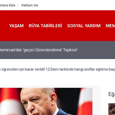
Sitene Ekle
Reklam Ver
YAŞAM
RÜYA TABIRLERI
SOSYAL YARDIM
ME
emircan’dan ‘geçici Görevlendirme’ Tepkisi!
se öğrencileri için karar verildi! 12 Ekim tarihinde hangi sınıflar eğitime 
Eğ