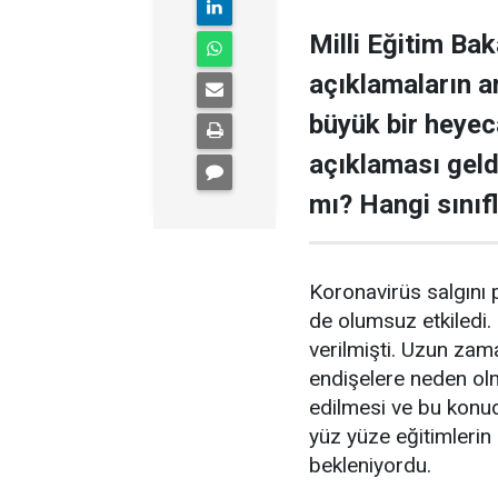
Milli Eğitim Ba
açıklamaların ar
büyük bir heyec
açıklaması geld
mı? Hangi sınıf
Koronavirüs salgını p
de olumsuz etkiledi. 
verilmişti. Uzun zama
endişelere neden olm
edilmesi ve bu konud
yüz yüze eğitimlerin
bekleniyordu.