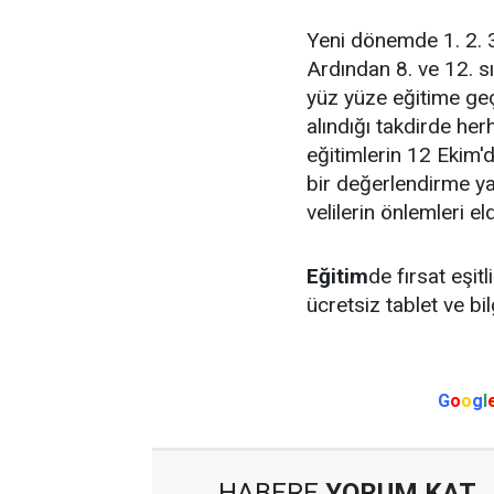
Yeni dönemde 1. 2. 3.
Ardından 8. ve 12. sı
yüz yüze eğitime ge
alındığı takdirde herh
eğitimlerin 12 Ekim'
bir değerlendirme ya
velilerin önlemleri el
Eğitim
de fırsat eşit
ücretsiz tablet ve bil
G
o
o
g
l
HABERE
YORUM KAT