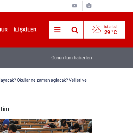
İstanbul
MUR
İLIŞKILER
29 °C
19:32
Sıcak Havalarda Ödem Şikayetini Hafife Almayı
Günün tüm
haberleri
başlayacak? Okullar ne zaman açılacak? Velileri ve
itim