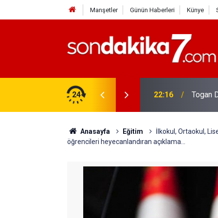
Manşetler
Günün Haberleri
Künye
rdir?
24
22:16
Togan D
Anasayfa
Eğitim
İlkokul, Ortaokul, Li
öğrencileri heyecanlandıran açıklama...