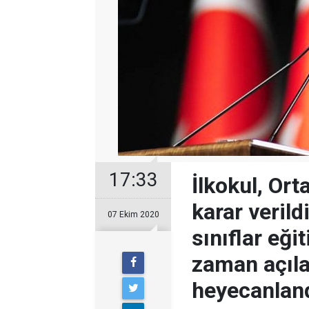
17:33
İlkokul, Ort
karar verild
07 Ekim 2020
sınıflar eğ
zaman açılac
heyecanland