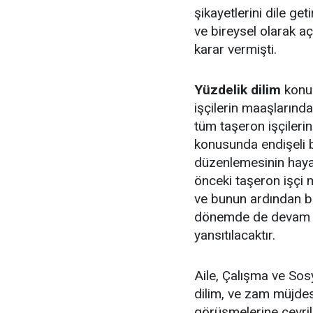
şikayetlerini dile g
ve bireysel olarak açı
karar vermişti.
Yüzdelik dilim
konu
işçilerin maaşlarınd
tüm taşeron işçileri
konusunda endişeli b
düzenlemesinin haya
önceki taşeron işçi 
ve bunun ardından bu
dönemde de devam e
yansıtılacaktır.
Aile, Çalışma ve Sos
dilim, ve zam müjdes
görüşmelerine çevri