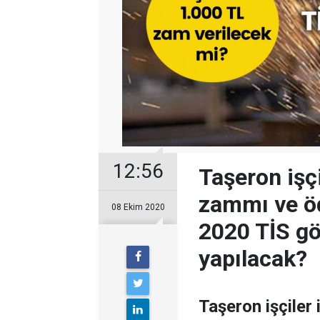
12:56
Taşeron işç
zammı ve öd
08 Ekim 2020
2020 TİS g
yapılacak?
Taşeron işçiler 