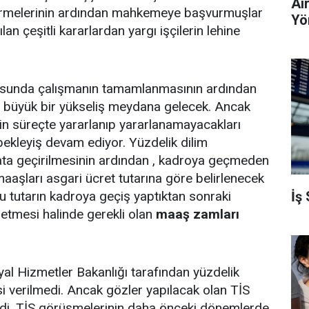
Ai
etirmelerinin ardından mahkemeye başvurmuşlar
Yö
lan çeşitli kararlardan yargı işçilerin lehine
sunda çalışmanın tamamlanmasının ardından
a büyük bir yükseliş meydana gelecek. Ancak
nin süreçte yararlanıp yararlanamayacakları
ekleyiş devam ediyor. Yüzdelik dilim
ta geçirilmesinin ardından , kadroya geçmeden
maaşları asgari ücret tutarına göre belirlenecek
İş
 tutarın kadroya geçiş yaptıktan sonraki
tmesi halinde gerekli olan
maaş zamları
yal Hizmetler Bakanlığı tarafından yüzdelik
i verilmedi. Ancak gözler yapılacak olan TİS
ldi. TİS görüşmelerinin daha önceki dönemlerde