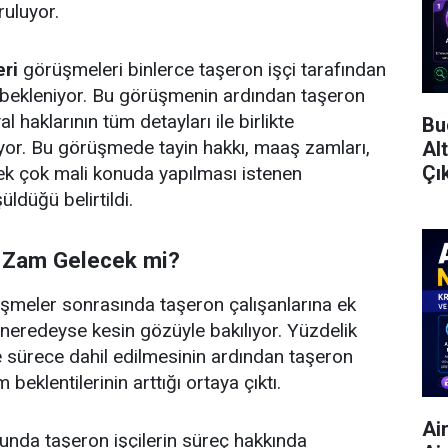
uluyor.
eri
görüşmeleri binlerce taşeron işçi tarafından
 bekleniyor. Bu görüşmenin ardından taşeron
al haklarının tüm detayları ile birlikte
Bu
yor. Bu görüşmede tayin hakkı, maaş zamları,
Al
Çı
ek çok mali konuda yapılması istenen
üldüğü belirtildi.
e Zam Gelecek mi?
üşmeler sonrasında taşeron çalışanlarına ek
eredeyse kesin gözüyle bakılıyor. Yüzdelik
de sürece dahil edilmesinin ardından taşeron
 beklentilerinin arttığı ortaya çıktı.
Ai
unda taşeron işçilerin süreç hakkında