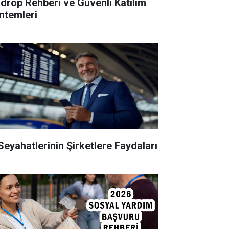
rdrop Rehberi ve Güvenli Katılım
ntemleri
 Seyahatlerinin Şirketlere Faydaları