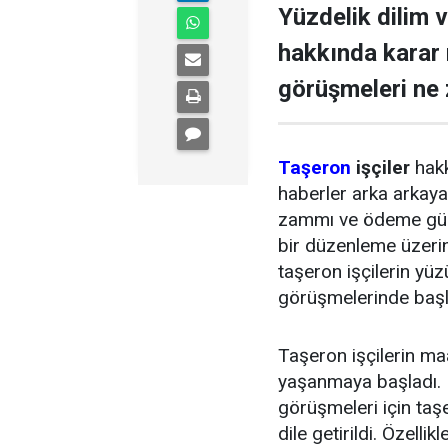
Yüzdelik dilim 
hakkında karar
görüşmeleri ne
Taşeron
işçiler
hakk
haberler arka arkay
zammı ve ödeme günle
bir düzenleme üzeri
taşeron işçilerin yü
görüşmelerinde başl
Taşeron işçilerin ma
yaşanmaya başladı. B
görüşmeleri için taşe
dile getirildi. Özelli