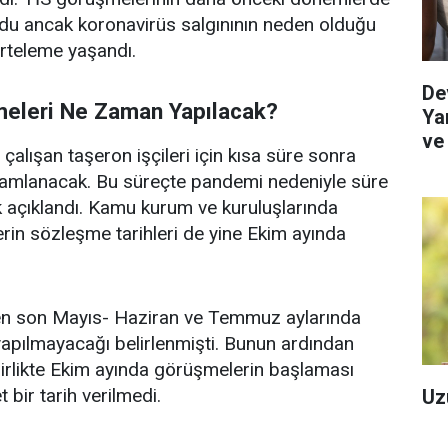
rdu ancak koronavirüs salgınının neden olduğu
rteleme yaşandı.
De
eleri Ne Zaman Yapılacak?
Yar
ve
alışan taşeron işçileri için kısa süre sonra
Re
mamlanacak. Bu süreçte pandemi nedeniyle süre
 açıklandı. Kamu kurum ve kuruluşlarında
erin sözleşme tarihleri de yine Ekim ayında
en son Mayıs- Haziran ve Temmuz aylarında
apılmayacağı belirlenmişti. Bunun ardından
birlikte Ekim ayında görüşmelerin başlaması
 bir tarih verilmedi.
Uz