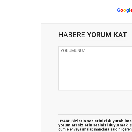
G
o
o
g
l
HABERE
YORUM KAT
UYARI: Sizlerin seslerinizi duyurabilm
yorumları sizlerin sesinizi duyurmak iç
cümleler veya imalar, inançlara saldırı içeren,