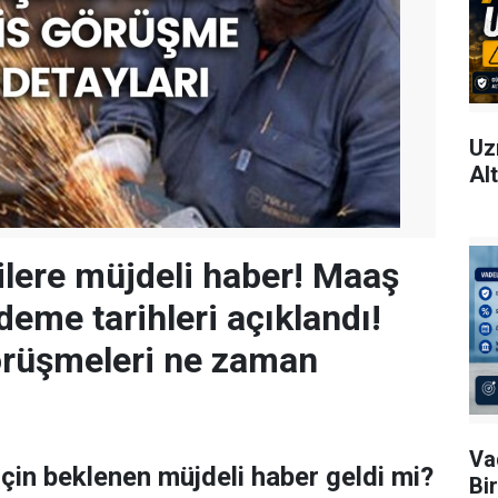
Uz
Al
ilere müjdeli haber! Maaş
eme tarihleri açıklandı!
örüşmeleri ne zaman
Va
için beklenen müjdeli haber geldi mi?
Bi