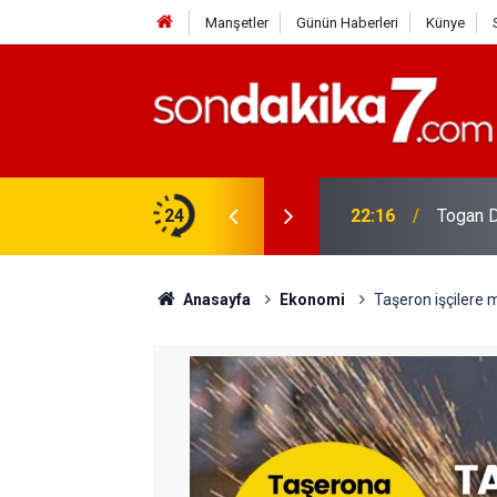
Manşetler
Günün Haberleri
Künye
rdir?
24
22:16
Togan D
Anasayfa
Ekonomi
Taşeron işçilere 