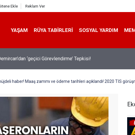
Sitene Ekle
Reklam Ver
YAŞAM
RÜYA TABIRLERI
SOSYAL YARDIM
ME
emircan’dan ‘geçici Görevlendirme’ Tepkisi!
müjdeli haber! Maaş zammı ve ödeme tarihleri açıklandı! 2020 TİS görü
Ek