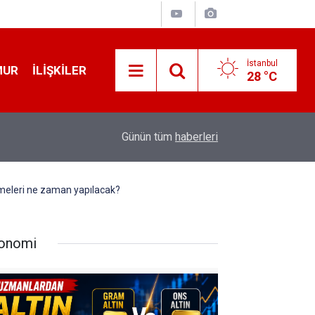
İstanbul
MUR
İLIŞKILER
28 °C
19:32
Sıcak Havalarda Ödem Şikayetini Hafife Almayı
Günün tüm
haberleri
şmeleri ne zaman yapılacak?
onomi