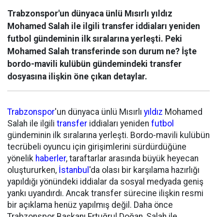
Trabzonspor'un dünyaca ünlü Mısırlı yıldız
Mohamed Salah ile ilgili transfer iddiaları yeniden
futbol gündeminin ilk sıralarına yerleşti. Peki
Mohamed Salah transferinde son durum ne? İşte
bordo-mavili kulübün gündemindeki transfer
dosyasına ilişkin öne çıkan detaylar.
Trabzonspor
'un dünyaca ünlü Mısırlı
yıldız
Mohamed
Salah ile ilgili
transfer
iddiaları yeniden
futbol
gündeminin ilk sıralarına yerleşti. Bordo-mavili kulübün
tecrübeli oyuncu için girişimlerini sürdürdüğüne
yönelik
haberler
, taraftarlar arasında büyük heyecan
oluştururken,
İstanbul
'da olası bir karşılama hazırlığı
yapıldığı yönündeki iddialar da sosyal medyada geniş
yankı uyandırdı. Ancak transfer sürecine ilişkin resmi
bir açıklama henüz yapılmış değil. Daha önce
Trabzonspor Başkanı Ertuğrul Doğan, Salah ile