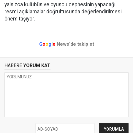
yalnızca kulübün ve oyuncu cephesinin yapacağı
resmi açıklamalar doğrultusunda değerlendirilmesi
önem taşıyor.
G
o
o
g
l
e
News'de takip et
HABERE
YORUM KAT