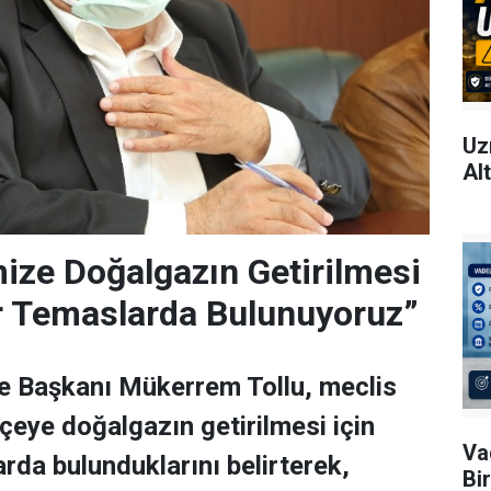
Uz
Al
emize Doğalgazın Getirilmesi
ır Temaslarda Bulunuyoruz”
e Başkanı Mükerrem Tollu, meclis
lçeye doğalgazın getirilmesi için
Va
arda bulunduklarını belirterek,
Bi