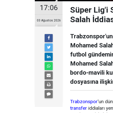
17:06
Süper Lig'i
Salah İddia
03 Ağustos 2026
Trabzonspor'un 
Mohamed Salah il
futbol gündemini
Mohamed Salah 
bordo-mavili k
dosyasına ilişki
Trabzonspor
'un dün
transfer
iddiaları ye