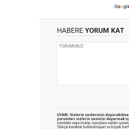
G
o
o
g
l
HABERE
YORUM KAT
UYARI: Sizlerin seslerinizi duyurabilm
yorumları sizlerin sesinizi duyurmak iç
cümleler veya imalar, inançlara saldırı içeren,
Türkçe karakter kullanılmayan ve büyük har