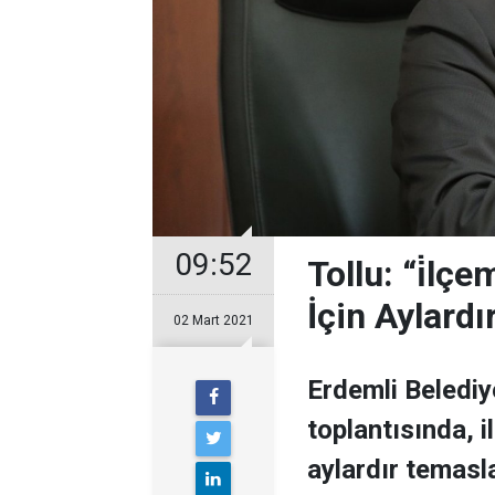
09:52
Tollu: “i̇lç
İçin Aylard
02 Mart 2021
Erdemli Belediy
toplantısında, i
aylardır temasl