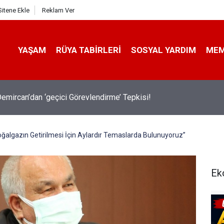
Sitene Ekle
Reklam Ver
YAŞAM
RÜYA TABIRLERI
SOSYAL YARDIM
ME
avalarda Ödem Şikayetini Hafife Almayın!
Doğalgazın Getirilmesi İçin Aylardır Temaslarda Bulunuyoruz”
Ek