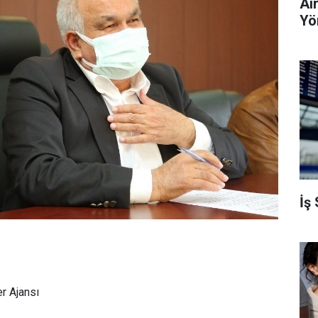
Ai
Yö
İş
r Ajansı