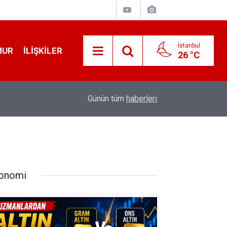
İstanbul
MUR
İLIŞKILER
26 °C
12:56
İ̇zmir 112’de Kan Donduran İ̇ddialar!
Günün tüm
haberleri
onomi