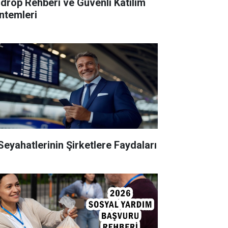
rdrop Rehberi ve Güvenli Katılım
ntemleri
 Seyahatlerinin Şirketlere Faydaları