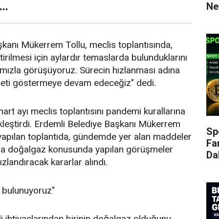
..
Ne
kanı Mükerrem Tollu, meclis toplantısında,
irilmesi için aylardır temaslarda bulunduklarını
rımızla görüşüyoruz. Sürecin hızlanması adına
reti göstermeye devam edeceğiz" dedi.
art ayı meclis toplantısını pandemi kurallarına
kleştirdi. Erdemli Belediye Başkanı Mükerrem
Sp
 yapılan toplantıda, gündemde yer alan maddeler
Fa
da doğalgaz konusunda yapılan görüşmeler
Da
ızlandıracak kararlar alındı.
a bulunuyoruz"
i ihtiyaçlarından birinin doğalgaz olduğunu