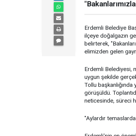
"Bakanlarımızla.
Erdemli Belediye Baş
ilçeye doğalgazın get
belirterek, "Bakanla
elimizden gelen gay
Erdemli Belediyesi, m
uygun şekilde gerçe
Tollu başkanlığında
görüşüldü. Toplantı
neticesinde, süreci h
"Aylardır temaslard
Erdemli'nin en öneml