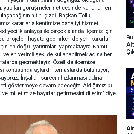
u, yapılan görüşmeler neticesinde konunun en
aşacağının altını çizdi. Başkan Tollu,
ımız kararlarla kentimize daha iyi hizmet
diyecilik anlayışı ile birçok alanda ilçemiz için
Bu
u projeleri hayata geçirirken de yeni kararlar
Al
için en doğru yatırımları yapmaktayız. Kamu
Çı
u ve en verimli şekilde kullanabilmek adına her
falarca geçmekteyiz. Özellikle ilçemize
si konusunda aylardır temaslarda bulunuyor,
üyoruz. İnşallah sürecin hızlanması adına
reti göstermeye devam edeceğiz. Aldığımız bu
 ve milletimize hayırlar getirmesini dilerim" diye
Ai