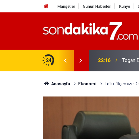
Manşetler
Günün Haberleri
Künye
vlendirme’ Tepkisi!
24
19:32
Sıcak H
Anasayfa
Ekonomi
Tollu: “i̇lçemize 