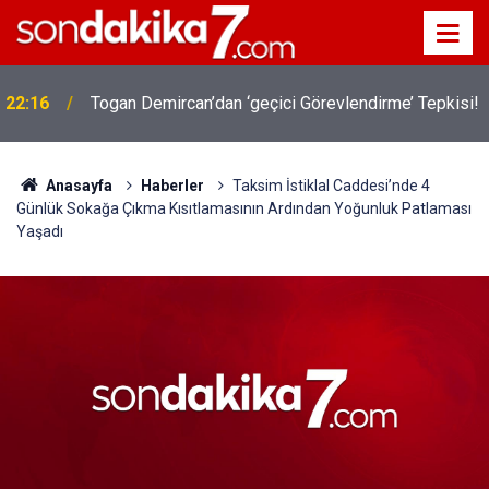
22:16
Togan Demircan’dan ‘geçici Görevlendirme’ Tepkisi!
19:32
Sıcak Havalarda Ödem Şikayetini Hafife Almayın!
Anasayfa
Haberler
Taksim İstiklal Caddesi’nde 4
Günlük Sokağa Çıkma Kısıtlamasının Ardından Yoğunluk Patlaması
Yaşadı