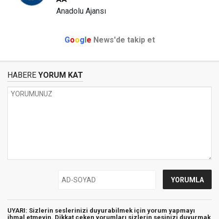
Anadolu Ajansı
G
o
o
g
l
e
News'de takip et
HABERE
YORUM KAT
UYARI: Sizlerin seslerinizi duyurabilmek için yorum yapmayı
ihmal etmeyin. Dikkat çeken yorumları sizlerin sesinizi duyurmak