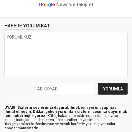
G
o
o
g
l
e
News'de takip et
HABERE
YORUM KAT
UYARI: Sizlerin seslerinizi duyurabilmek için yorum yapmayı
ihmal etmeyin. Dikkat çeken yorumları sizlerin sesinizi duyurmak
için haberleştiriyoruz.
Küfür, hakaret, rencide edici cümleler veya
imalar, inançlara saldırı içeren, imla kuralları ile yazılmamış,
Türkçe karakter kullanılmayan ve büyük harflerle yazılmış yorumlar
onaylanmamaktadır.