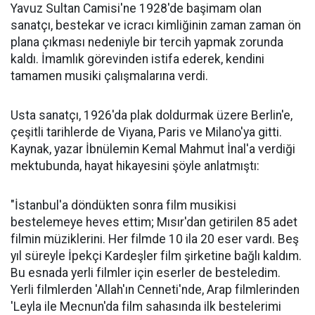
Yavuz Sultan Camisi'ne 1928'de başimam olan
sanatçı, bestekar ve icracı kimliğinin zaman zaman ön
plana çıkması nedeniyle bir tercih yapmak zorunda
kaldı. İmamlık görevinden istifa ederek, kendini
tamamen musiki çalışmalarına verdi.
Usta sanatçı, 1926'da plak doldurmak üzere Berlin'e,
çeşitli tarihlerde de Viyana, Paris ve Milano'ya gitti.
Kaynak, yazar İbnülemin Kemal Mahmut İnal'a verdiği
mektubunda, hayat hikayesini şöyle anlatmıştı:
"İstanbul'a döndükten sonra film musikisi
bestelemeye heves ettim; Mısır'dan getirilen 85 adet
filmin müziklerini. Her filmde 10 ila 20 eser vardı. Beş
yıl süreyle İpekçi Kardeşler film şirketine bağlı kaldım.
Bu esnada yerli filmler için eserler de besteledim.
Yerli filmlerden 'Allah'ın Cenneti'nde, Arap filmlerinden
'Leyla ile Mecnun'da film sahasında ilk bestelerimi