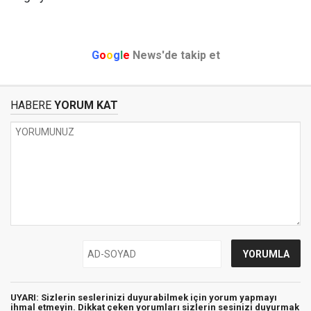
G
o
o
g
l
e
News'de takip et
HABERE
YORUM KAT
UYARI: Sizlerin seslerinizi duyurabilmek için yorum yapmayı
ihmal etmeyin. Dikkat çeken yorumları sizlerin sesinizi duyurmak