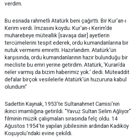
verdim.
Bu esnada rahmetli Atatürk beni çağırttı. Bir Kur'an-ı
Kerim verdi. İmzasını koydu. Kur'an-ı Kerim'de
muharebeye müteallik [savaşa dair] ayetlerin
tercümelerini tespit ederek, ordu kumandanlarına bir
nutuk vermemi emretti. Hazırlandım. Atatürk'ün
karşısında, ordu kumandanlarının hazır bulunduğu bir
mecliste bu emri yerine getirdim. Atatürk, 'Kuran'da
neler varmış da bizim haberimiz yok.' dedi. Müteaddit
defalar birçok vesilelerle Atatürk'ün huzuruna kabul
olundum"
Sadettin Kaynak, 1953'te Sultanahmet Camisi'nin
ikinci imamlığına getirildi. "Yavuz Sultan Selim Ağlıyor"
filminin müzik çalışmaları sırasında felç oldu. 14
Ağustos 1954'te yapılan jübilesinin ardından Kadıköy
Koşuyolu'ndaki evine çekildi.