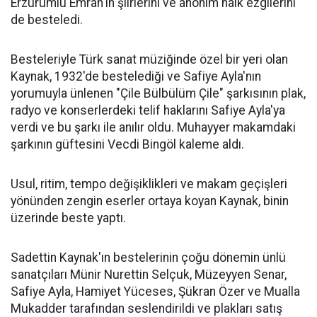
Erzurumlu Emrah'ın şiirlerini ve anonim halk ezgilerini
de besteledi.
Besteleriyle Türk sanat müziğinde özel bir yeri olan
Kaynak, 1932'de bestelediği ve Safiye Ayla'nın
yorumuyla ünlenen "Çile Bülbülüm Çile" şarkısının plak,
radyo ve konserlerdeki telif haklarını Safiye Ayla'ya
verdi ve bu şarkı ile anılır oldu. Muhayyer makamdaki
şarkının güftesini Vecdi Bingöl kaleme aldı.
Usul, ritim, tempo değişiklikleri ve makam geçişleri
yönünden zengin eserler ortaya koyan Kaynak, binin
üzerinde beste yaptı.
Sadettin Kaynak'ın bestelerinin çoğu dönemin ünlü
sanatçıları Münir Nurettin Selçuk, Müzeyyen Senar,
Safiye Ayla, Hamiyet Yüceses, Şükran Özer ve Mualla
Mukadder tarafından seslendirildi ve plakları satış