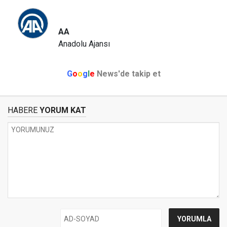
AA
Anadolu Ajansı
G
o
o
g
l
e
News'de takip et
HABERE
YORUM KAT