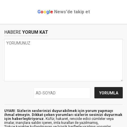
G
o
o
g
l
e
News'de takip et
HABERE
YORUM KAT
UYARI: Sizlerin seslerinizi duyurabilmek için yorum yapmayı
ihmal etmeyin. Dikkat çeken yorumları sizlerin sesinizi duyurmak
için haberleştiriyoruz.
Küfür, hakaret, rencide edici cümleler veya
imalar, inançlara saldırı içeren, imla kuralları ile yazılmamış,
Türkçe karakter kullanılmayan ve büyük harflerle yazılmış yorumlar