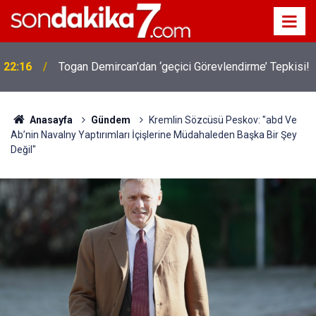
22:16
Togan Demircan’dan ‘geçici Görevlendirme’ Tepkisi!
Anasayfa
Gündem
Kremlin Sözcüsü Peskov: "abd Ve
Ab’nin Navalny Yaptırımları İçişlerine Müdahaleden Başka Bir Şey
Değil"