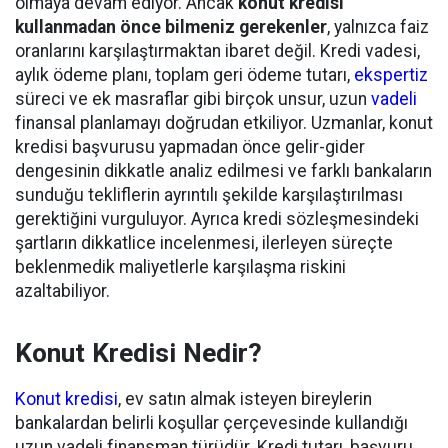
olmaya devam ediyor. Ancak
konut kredisi
kullanmadan önce bilmeniz gerekenler
, yalnızca faiz
oranlarını karşılaştırmaktan ibaret değil. Kredi vadesi,
aylık ödeme planı, toplam geri ödeme tutarı,
ekspertiz
süreci ve ek masraflar gibi birçok unsur, uzun
vadeli
finansal planlamayı doğrudan etkiliyor. Uzmanlar, konut
kredisi başvurusu yapmadan önce gelir-gider
dengesinin dikkatle analiz edilmesi ve farklı bankaların
sunduğu tekliflerin ayrıntılı şekilde karşılaştırılması
gerektiğini vurguluyor. Ayrıca kredi sözleşmesindeki
şartların dikkatlice incelenmesi, ilerleyen süreçte
beklenmedik maliyetlerle karşılaşma riskini
azaltabiliyor.
Konut Kredisi Nedir?
Konut kredisi
, ev satın almak isteyen bireylerin
bankalardan belirli koşullar çerçevesinde kullandığı
uzun vadeli finansman türüdür. Kredi tutarı, başvuru