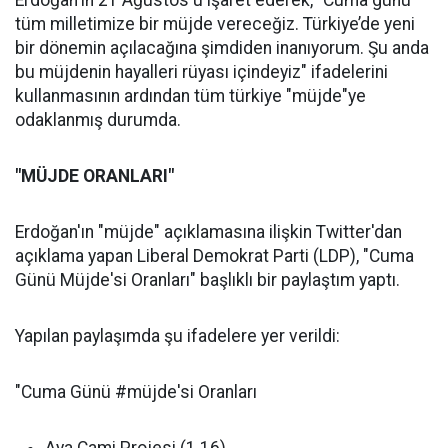
Erdoğan'ın 21 Ağustos'u işaret ederek, "Cuma günü
tüm milletimize bir müjde vereceğiz. Türkiye’de yeni
bir dönemin açılacağına şimdiden inanıyorum. Şu anda
bu müjdenin hayalleri rüyası içindeyiz" ifadelerini
kullanmasının ardından tüm türkiye "müjde"ye
odaklanmış durumda.
"MÜJDE ORANLARI"
Erdoğan'ın "müjde" açıklamasına ilişkin Twitter'dan
açıklama yapan Liberal Demokrat Parti (LDP), "Cuma
Günü Müjde'si Oranları" başlıklı bir paylaştım yaptı.
Yapılan paylaşımda şu ifadelere yer verildi:
"Cuma Günü #müjde'si Oranları