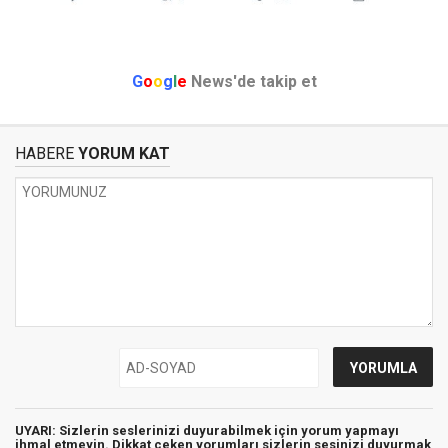
G
o
o
g
l
e
News'de takip et
HABERE
YORUM KAT
UYARI: Sizlerin seslerinizi duyurabilmek için yorum yapmayı
ihmal etmeyin. Dikkat çeken yorumları sizlerin sesinizi duyurmak