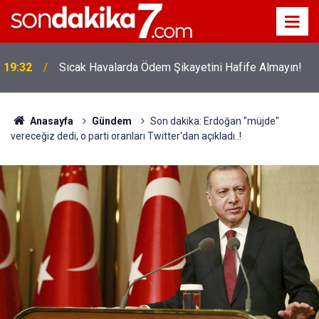
!
19:32
Sıcak Havalarda Ödem Şikayetini Hafife Almayın!
Anasayfa
Gündem
Son dakika: Erdoğan "müjde"
vereceğiz dedi, o parti oranları Twitter'dan açıkladı..!