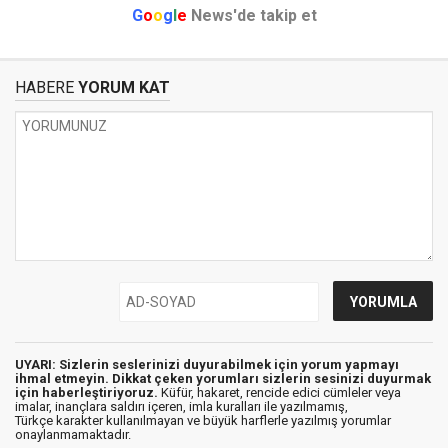
G
o
o
g
l
e
News'de takip et
HABERE
YORUM KAT
UYARI: Sizlerin seslerinizi duyurabilmek için yorum yapmayı
ihmal etmeyin. Dikkat çeken yorumları sizlerin sesinizi duyurmak
için haberleştiriyoruz.
Küfür, hakaret, rencide edici cümleler veya
imalar, inançlara saldırı içeren, imla kuralları ile yazılmamış,
Türkçe karakter kullanılmayan ve büyük harflerle yazılmış yorumlar
onaylanmamaktadır.