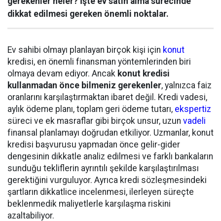
gerekenler neler? İşte ev satın alma sürecinde
dikkat edilmesi gereken önemli noktalar.
Ev sahibi olmayı planlayan birçok kişi için
konut
kredisi, en önemli finansman yöntemlerinden biri
olmaya devam ediyor. Ancak
konut kredisi
kullanmadan önce bilmeniz gerekenler
, yalnızca faiz
oranlarını karşılaştırmaktan ibaret değil. Kredi vadesi,
aylık ödeme planı, toplam geri ödeme tutarı,
ekspertiz
süreci ve ek masraflar gibi birçok unsur, uzun
vadeli
finansal planlamayı doğrudan etkiliyor. Uzmanlar, konut
kredisi başvurusu yapmadan önce gelir-gider
dengesinin dikkatle analiz edilmesi ve farklı bankaların
sunduğu tekliflerin ayrıntılı şekilde karşılaştırılması
gerektiğini vurguluyor. Ayrıca kredi sözleşmesindeki
şartların dikkatlice incelenmesi, ilerleyen süreçte
beklenmedik maliyetlerle karşılaşma riskini
azaltabiliyor.