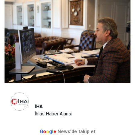
İHA
İhlas Haber Ajansı
G
o
o
g
l
e
News'de takip et