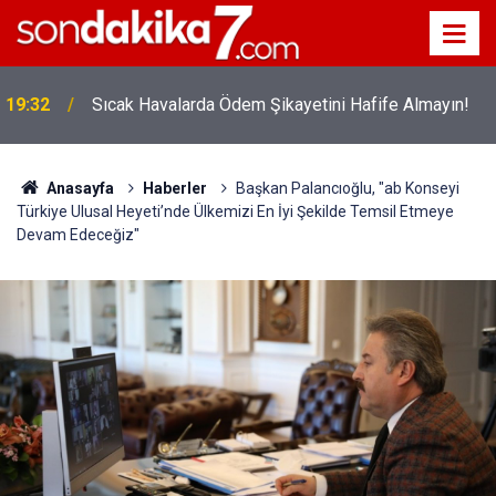
!
19:32
Sıcak Havalarda Ödem Şikayetini Hafife Almayın!
Anasayfa
Haberler
Başkan Palancıoğlu, "ab Konseyi
Türkiye Ulusal Heyeti’nde Ülkemizi En İyi Şekilde Temsil Etmeye
Devam Edeceğiz"