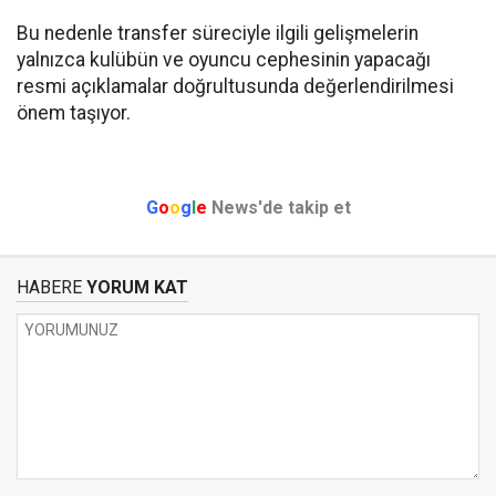
Bu nedenle transfer süreciyle ilgili gelişmelerin
yalnızca kulübün ve oyuncu cephesinin yapacağı
resmi açıklamalar doğrultusunda değerlendirilmesi
önem taşıyor.
G
o
o
g
l
e
News'de takip et
HABERE
YORUM KAT