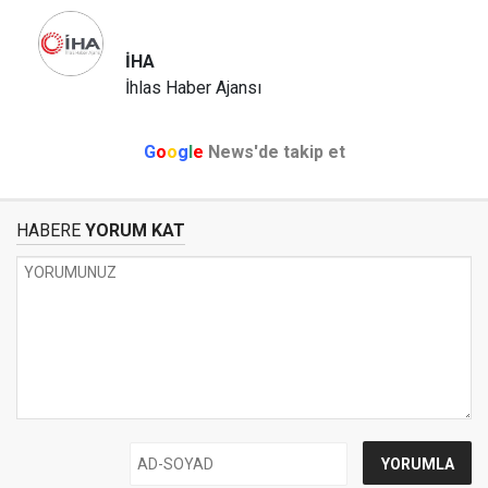
İHA
İhlas Haber Ajansı
G
o
o
g
l
e
News'de takip et
HABERE
YORUM KAT