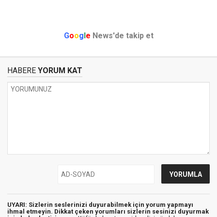
G
o
o
g
l
e
News'de takip et
HABERE
YORUM KAT
UYARI: Sizlerin seslerinizi duyurabilmek için yorum yapmayı
ihmal etmeyin. Dikkat çeken yorumları sizlerin sesinizi duyurmak