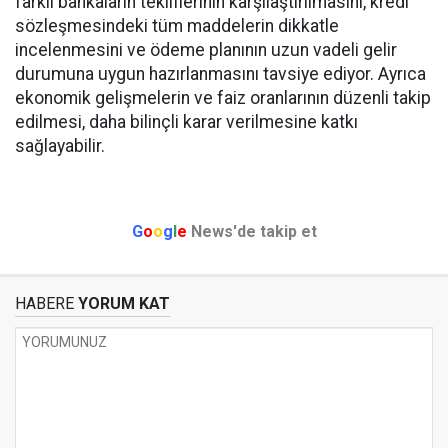
farklı bankaların tekliflerinin karşılaştırılmasını, kredi
sözleşmesindeki tüm maddelerin dikkatle
incelenmesini ve ödeme planının uzun vadeli gelir
durumuna uygun hazırlanmasını tavsiye ediyor. Ayrıca
ekonomik gelişmelerin ve faiz oranlarının düzenli takip
edilmesi, daha bilinçli karar verilmesine katkı
sağlayabilir.
G
o
o
g
l
e
News'de takip et
HABERE
YORUM KAT