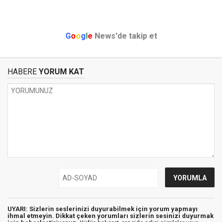
G
o
o
g
l
e
News'de takip et
HABERE
YORUM KAT
UYARI: Sizlerin seslerinizi duyurabilmek için yorum yapmayı
ihmal etmeyin. Dikkat çeken yorumları sizlerin sesinizi duyurmak