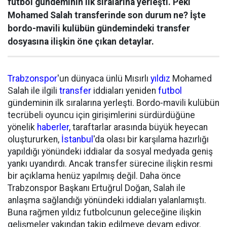
futbol gündeminin ilk sıralarına yerleşti. Peki
Mohamed Salah transferinde son durum ne? İşte
bordo-mavili kulübün gündemindeki transfer
dosyasına ilişkin öne çıkan detaylar.
Trabzonspor
'un dünyaca ünlü Mısırlı
yıldız
Mohamed
Salah ile ilgili
transfer
iddiaları yeniden
futbol
gündeminin ilk sıralarına yerleşti. Bordo-mavili kulübün
tecrübeli oyuncu için girişimlerini sürdürdüğüne
yönelik
haberler
, taraftarlar arasında büyük heyecan
oluştururken,
İstanbul
'da olası bir karşılama hazırlığı
yapıldığı yönündeki iddialar da sosyal medyada geniş
yankı uyandırdı. Ancak transfer sürecine ilişkin resmi
bir açıklama henüz yapılmış değil. Daha önce
Trabzonspor Başkanı Ertuğrul Doğan, Salah ile
anlaşma sağlandığı yönündeki iddiaları yalanlamıştı.
Buna rağmen yıldız futbolcunun geleceğine ilişkin
gelişmeler yakından takip edilmeye devam ediyor.