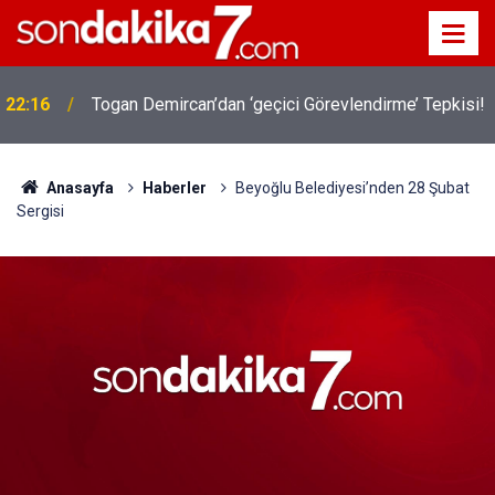
22:16
Togan Demircan’dan ‘geçici Görevlendirme’ Tepkisi!
Anasayfa
Haberler
Beyoğlu Belediyesi’nden 28 Şubat
Sergisi