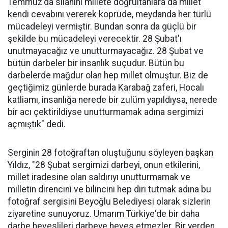
Temmuz'da silahını millete doğrultanlara da millet
kendi cevabını vererek köprüde, meydanda her türlü
mücadeleyi vermiştir. Bundan sonra da güçlü bir
şekilde bu mücadeleyi verecektir. 28 Şubat'ı
unutmayacağız ve unutturmayacağız. 28 Şubat ve
bütün darbeler bir insanlık suçudur. Bütün bu
darbelerde mağdur olan hep millet olmuştur. Biz de
geçtiğimiz günlerde burada Karabağ zaferi, Hocalı
katliamı, insanlığa nerede bir zulüm yapıldıysa, nerede
bir acı çektirildiyse unutturmamak adına sergimizi
açmıştık" dedi.
Serginin 28 fotoğraftan oluştuğunu söyleyen başkan
Yıldız, "28 Şubat sergimizi darbeyi, onun etkilerini,
millet iradesine olan saldırıyı unutturmamak ve
milletin direncini ve bilincini hep diri tutmak adına bu
fotoğraf sergisini Beyoğlu Belediyesi olarak sizlerin
ziyaretine sunuyoruz. Umarım Türkiye'de bir daha
darbe heveslileri darbeye heves etmezler. Bir yerden