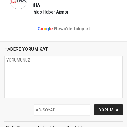
İHA
İhlas Haber Ajansı
G
o
o
g
l
e
News'de takip et
HABERE
YORUM KAT