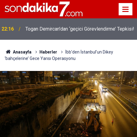
!
19:32
Sıcak Havalarda Ödem Şikayetini Hafife Almayın!
Anasayfa
Haberler
İ̇bb’den İ̇stanbul’un Dikey
‘bahçelerine’ Gece Yarısı Operasyonu