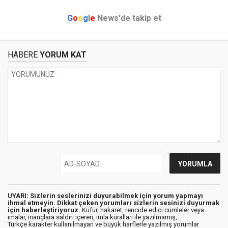
G
o
o
g
l
e
News'de takip et
HABERE
YORUM KAT
UYARI: Sizlerin seslerinizi duyurabilmek için yorum yapmayı
ihmal etmeyin. Dikkat çeken yorumları sizlerin sesinizi duyurmak
için haberleştiriyoruz.
Küfür, hakaret, rencide edici cümleler veya
imalar, inançlara saldırı içeren, imla kuralları ile yazılmamış,
Türkçe karakter kullanılmayan ve büyük harflerle yazılmış yorumlar