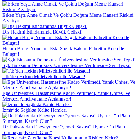
Erken Yaşta Anne Olmak Ve Çoklu Doğum Meme Kanseri Riskini
Azaltıyor
Diş Hekimi İ̇stihdamında Büyük Çelişki!
Hekim Birliği Yönetimi Eski Sağlık Bakanı Fahrettin Koca İle
Buluştu!
Sgk Binasının Demokrasi Üniversitesi’ne Verilmesine Sert Tepki!
Ttb’den Hekim Milletvekilleri İle Masada!
Ege Üniversitesi Hastanesi’ne Kadro Verilmedi, Yanık Ünitesi Ve
Merkezi Ameliyathane Açılamıyor!
İ̇zmir’de Sağlıkta Kalite Hamlesi
Dr. Paksoy’dan Ebeveynlere “yemek Savaşı” Uyarısı: “b Planı
Sunmayın, Kararlı Olun”