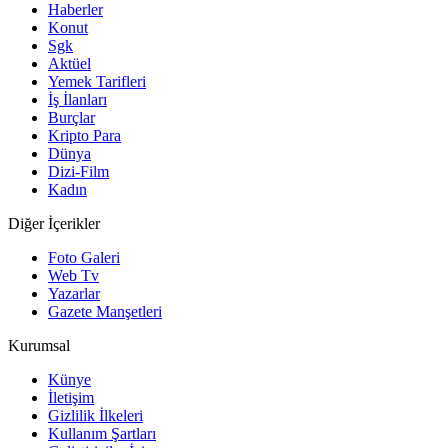
Haberler
Konut
Sgk
Aktüel
Yemek Tarifleri
İş İlanları
Burçlar
Kripto Para
Dünya
Dizi-Film
Kadın
Diğer İçerikler
Foto Galeri
Web Tv
Yazarlar
Gazete Manşetleri
Kurumsal
Künye
İletişim
Gizlilik İlkeleri
Kullanım Şartları