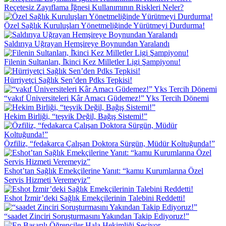
Reçetesiz Zayıflama İ̇ğnesi Kullanımının Riskleri Neler?
Özel Sağlık Kuruluşları Yönetmeliğinde Yürütmeyi Durdurma!
Saldırıya Uğrayan Hemşireye Boynundan Yaralandı
Filenin Sultanları, İ̇kinci Kez Milletler Ligi Şampiyonu!
Hürriyetçi Sağlık Sen’den Pdks Tepkisi!
“vakıf Üniversiteleri Kâr Amacı Güdemez!” Yks Tercih Dönemi
Hekim Birliği, “teşvik Değil, Bağış Sistemi!”
Özfiliz, “fedakarca Çalışan Doktora Sürgün, Müdür Koltuğunda!”
Eshot’tan Sağlık Emekçilerine Yanıt: “kamu Kurumlarına Özel
Servis Hizmeti Veremeyiz”
Eshot İ̇zmir’deki Sağlık Emekçilerinin Talebini Reddetti!
“saadet Zinciri Soruşturmasını Yakından Takip Ediyoruz!”