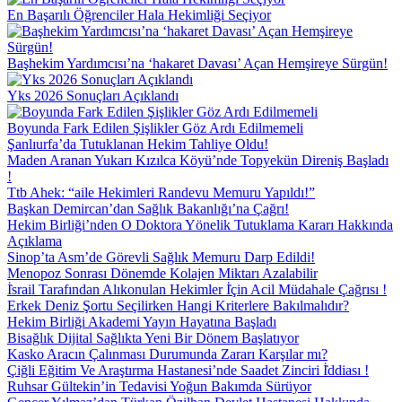
En Başarılı Öğrenciler Hala Hekimliği Seçiyor
Başhekim Yardımcısı’na ‘hakaret Davası’ Açan Hemşireye Sürgün!
Yks 2026 Sonuçları Açıklandı
Boyunda Fark Edilen Şişlikler Göz Ardı Edilmemeli
Şanlıurfa’da Tutuklanan Hekim Tahliye Oldu!
Maden Aranan Yukarı Kızılca Köyü’nde Topyekün Direniş Başladı
!
Ttb Ahek: “aile Hekimleri Randevu Memuru Yapıldı!”
Başkan Demircan’dan Sağlık Bakanlığı’na Çağrı!
Hekim Birliği’nden O Doktora Yönelik Tutuklama Kararı Hakkında
Açıklama
Sinop’ta Asm’de Görevli Sağlık Memuru Darp Edildi!
Menopoz Sonrası Dönemde Kolajen Miktarı Azalabilir
İ̇srail Tarafından Alıkonulan Hekimler İ̇çin Acil Müdahale Çağrısı !
Erkek Deniz Şortu Seçilirken Hangi Kriterlere Bakılmalıdır?
Hekim Birliği Akademi Yayın Hayatına Başladı
Bisağlık Dijital Sağlıkta Yeni Bir Dönem Başlatıyor
Kasko Aracın Çalınması Durumunda Zararı Karşılar mı?
Çiğli Eğitim Ve Araştırma Hastanesi’nde Saadet Zinciri İ̇ddiası !
Ruhsar Gültekin’in Tedavisi Yoğun Bakımda Sürüyor