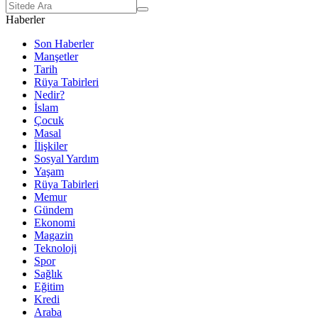
Haberler
Son Haberler
Manşetler
Tarih
Rüya Tabirleri
Nedir?
İslam
Çocuk
Masal
İlişkiler
Sosyal Yardım
Yaşam
Rüya Tabirleri
Memur
Gündem
Ekonomi
Magazin
Teknoloji
Spor
Sağlık
Eğitim
Kredi
Araba