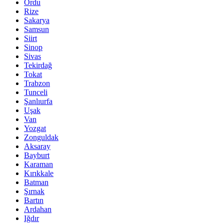
Ordu
Rize
Sakarya
Samsun
Siirt
Sinop
Sivas
Tekirdağ
Tokat
Trabzon
Tunceli
Şanlıurfa
Uşak
Van
Yozgat
Zonguldak
Aksaray
Bayburt
Karaman
Kırıkkale
Batman
Şırnak
Bartın
Ardahan
Iğdır