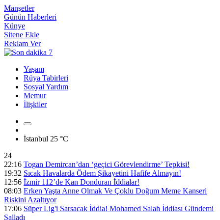
Manşetler
Günün Haberleri
Künye
Sitene Ekle
Reklam Ver
Yaşam
Rüya Tabirleri
Sosyal Yardım
Memur
İlişkiler
İstanbul
25 °C
24
22:16
Togan Demircan’dan ‘geçici Görevlendirme’ Tepkisi!
19:32
Sıcak Havalarda Ödem Şikayetini Hafife Almayın!
12:56
İ̇zmir 112’de Kan Donduran İ̇ddialar!
08:03
Erken Yaşta Anne Olmak Ve Çoklu Doğum Meme Kanseri
Riskini Azaltıyor
17:06
Süper Lig'i Sarsacak İddia! Mohamed Salah İddiası Gündemi
Salladı