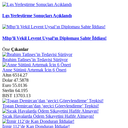
Lgs Yerleştirme Sonuçları Açıklandı
Mhp’li Vekil Levent Uysal’ın Diploması Sahte İ̇ddiası!
Öne
Çıkanlar
İ̇brahim Tatlıses’in Tedavisi Sürüyor
Anne Sütünü Artırmak İçin 6 Öneri
Altın
6514.27
Dolar
47.5878
Euro
55.0136
Sterlin
64.195
BIST
13703.13
Togan Demircan’dan ‘geçici Görevlendirme’ Tepkisi!
Sıcak Havalarda Ödem Şikayetini Hafife Almayın!
İ̇zmir 112’de Kan Donduran İ̇ddialar!