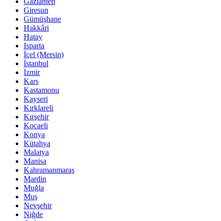
Gaziantep
Giresun
Gümüşhane
Hakkâri
Hatay
Isparta
İçel (Mersin)
İstanbul
İzmir
Kars
Kastamonu
Kayseri
Kırklareli
Kırşehir
Kocaeli
Konya
Kütahya
Malatya
Manisa
Kahramanmaraş
Mardin
Muğla
Muş
Nevşehir
Niğde