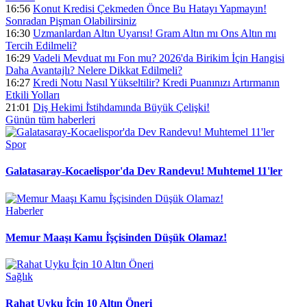
16:56
Konut Kredisi Çekmeden Önce Bu Hatayı Yapmayın!
Sonradan Pişman Olabilirsiniz
16:30
Uzmanlardan Altın Uyarısı! Gram Altın mı Ons Altın mı
Tercih Edilmeli?
16:29
Vadeli Mevduat mı Fon mu? 2026'da Birikim İçin Hangisi
Daha Avantajlı? Nelere Dikkat Edilmeli?
16:27
Kredi Notu Nasıl Yükseltilir? Kredi Puanınızı Artırmanın
Etkili Yolları
21:01
Diş Hekimi İ̇stihdamında Büyük Çelişki!
Günün tüm
haberleri
Spor
Galatasaray-Kocaelispor'da Dev Randevu! Muhtemel 11'ler
Haberler
Memur Maaşı Kamu İ̇şçisinden Düşük Olamaz!
Sağlık
Rahat Uyku İ̇çin 10 Altın Öneri