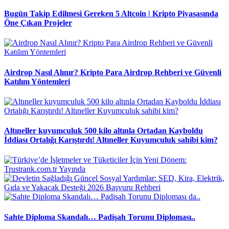
Bugün Takip Edilmesi Gereken 5 Altcoin | Kripto Piyasasında
Öne Çıkan Projeler
Airdrop Nasıl Alınır? Kripto Para Airdrop Rehberi ve Güvenli
Katılım Yöntemleri
Altıneller kuyumculuk 500 kilo altınla Ortadan Kayboldu
İddiası Ortalığı Karıştırdı! Altıneller Kuyumculuk sahibi kim?
Sahte Diploma Skandalı… Padişah Torunu Diploması..