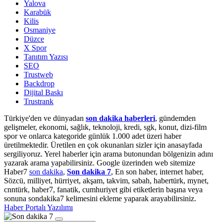
Yalova
Karabük
Kilis
Osmaniye
Düzce
X Spor
Tanıtım Yazısı
SEO
Trustweb
Backdrop
Dijital Baskı
Trustrank
Türkiye'den ve dünyadan
son dakika haberleri
, gündemden
gelişmeler, ekonomi, sağlık, teknoloji, kredi, sgk, konut, dizi-film
spor ve onlarca kategoride günlük 1.000 adet üzeri haber
üretilmektedir. Üretilen en çok okunanları sizler için anasayfada
sergiliyoruz. Yerel haberler için arama butonundan bölgenizin adını
yazarak arama yapabilirsiniz. Google üzerinden web sitemize
Haber7
son dakika
,
Son dakika 7
, En son haber, internet haber,
Sözcü, milliyet, hürriyet, akşam, takvim, sabah, habertürk, mynet,
cnntürk, haber7, fanatik, cumhuriyet gibi etiketlerin başına veya
sonuna sondakika7 kelimesini ekleme yaparak arayabilirsiniz.
Haber Portalı Yazılımı