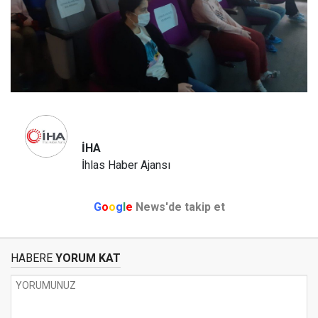
İHA
İhlas Haber Ajansı
G
o
o
g
l
e
News'de takip et
HABERE
YORUM KAT