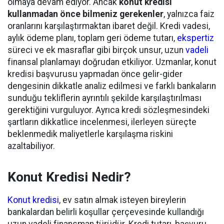
olmaya devam ediyor. Ancak
konut kredisi
kullanmadan önce bilmeniz gerekenler
, yalnızca faiz
oranlarını karşılaştırmaktan ibaret değil. Kredi vadesi,
aylık ödeme planı, toplam geri ödeme tutarı,
ekspertiz
süreci ve ek masraflar gibi birçok unsur, uzun
vadeli
finansal planlamayı doğrudan etkiliyor. Uzmanlar, konut
kredisi başvurusu yapmadan önce gelir-gider
dengesinin dikkatle analiz edilmesi ve farklı bankaların
sunduğu tekliflerin ayrıntılı şekilde karşılaştırılması
gerektiğini vurguluyor. Ayrıca kredi sözleşmesindeki
şartların dikkatlice incelenmesi, ilerleyen süreçte
beklenmedik maliyetlerle karşılaşma riskini
azaltabiliyor.
Konut Kredisi Nedir?
Konut kredisi
, ev satın almak isteyen bireylerin
bankalardan belirli koşullar çerçevesinde kullandığı
uzun vadeli finansman türüdür. Kredi tutarı, başvuru