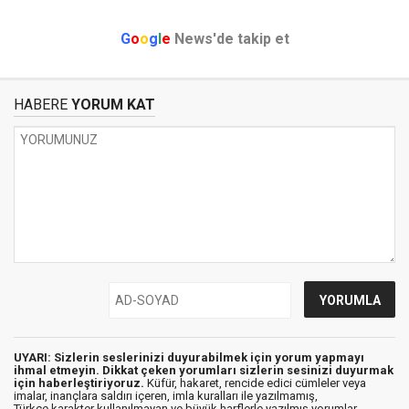
G
o
o
g
l
e
News'de takip et
HABERE
YORUM KAT
UYARI: Sizlerin seslerinizi duyurabilmek için yorum yapmayı
ihmal etmeyin. Dikkat çeken yorumları sizlerin sesinizi duyurmak
için haberleştiriyoruz.
Küfür, hakaret, rencide edici cümleler veya
imalar, inançlara saldırı içeren, imla kuralları ile yazılmamış,
Türkçe karakter kullanılmayan ve büyük harflerle yazılmış yorumlar