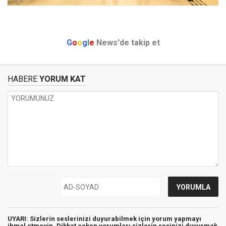
G
o
o
g
l
e
News'de takip et
HABERE
YORUM KAT
UYARI: Sizlerin seslerinizi duyurabilmek için yorum yapmayı
ihmal etmeyin. Dikkat çeken yorumları sizlerin sesinizi duyurmak