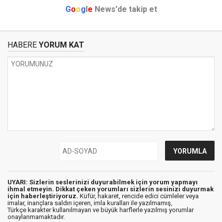
G
o
o
g
l
e
News'de takip et
HABERE
YORUM KAT
UYARI: Sizlerin seslerinizi duyurabilmek için yorum yapmayı
ihmal etmeyin. Dikkat çeken yorumları sizlerin sesinizi duyurmak
için haberleştiriyoruz.
Küfür, hakaret, rencide edici cümleler veya
imalar, inançlara saldırı içeren, imla kuralları ile yazılmamış,
Türkçe karakter kullanılmayan ve büyük harflerle yazılmış yorumlar
onaylanmamaktadır.