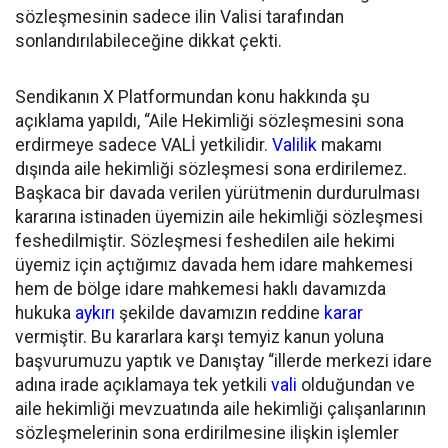
sözleşmesinin sadece ilin Valisi tarafından
sonlandırılabileceğine dikkat çekti.
Sendikanın X Platformundan konu hakkında şu
açıklama yapıldı, “Aile Hekimliği sözleşmesini sona
erdirmeye sadece VALİ yetkilidir.
Valilik
makamı
dışında aile hekimliği sözleşmesi sona erdirilemez.
Başkaca bir davada verilen yürütmenin durdurulması
kararına istinaden üyemizin aile hekimliği sözleşmesi
feshedilmiştir. Sözleşmesi feshedilen aile hekimi
üyemiz için açtığımız davada hem idare mahkemesi
hem de bölge idare mahkemesi haklı davamızda
hukuka
aykırı
şekilde davamızın reddine
karar
vermiştir. Bu kararlara karşı temyiz kanun yoluna
başvurumuzu yaptık ve Danıştay “illerde merkezi idare
adına irade açıklamaya tek yetkili
vali
olduğundan ve
aile hekimliği mevzuatında aile hekimliği çalışanlarının
sözleşmelerinin sona erdirilmesine ilişkin işlemler