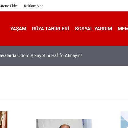
Sitene Ekle
Reklam Ver
YAŞAM
RÜYA TABIRLERI
SOSYAL YARDIM
ME
avalarda Ödem Şikayetini Hafife Almayın!