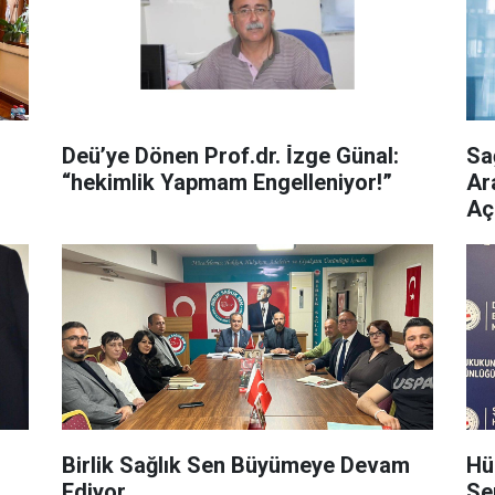
Deü’ye Dönen Prof.dr. İ̇zge Günal:
Sa
“hekimlik Yapmam Engelleniyor!”
Ar
Aç
Birlik Sağlık Sen Büyümeye Devam
Hü
Ediyor
Se