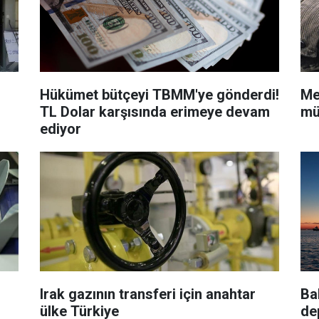
Hükümet bütçeyi TBMM'ye gönderdi!
Me
TL Dolar karşısında erimeye devam
mü
ediyor
Irak gazının transferi için anahtar
Ba
ülke Türkiye
de