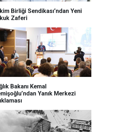
kim Birliği Sendikası’ndan Yeni
kuk Zaferi
ğlık Bakanı Kemal
mişoğlu’ndan Yanık Merkezi
ıklaması