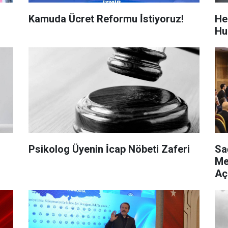
Kamuda Ücret Reformu İ̇stiyoruz!
He
Hu
!
Psikolog Üyenin İ̇cap Nöbeti Zaferi
Sa
Me
Aç