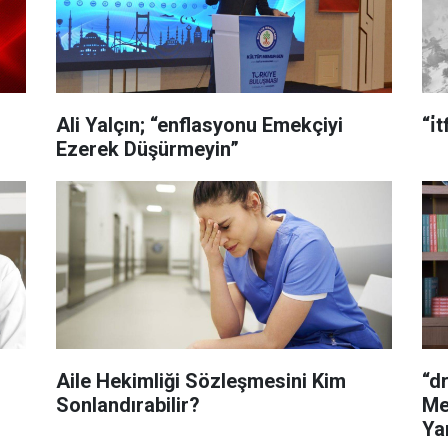
Ali Yalçın; “enflasyonu Emekçiyi
“i
Ezerek Düşürmeyin”
Aile Hekimliği Sözleşmesini Kim
“d
Sonlandırabilir?
Me
Ya