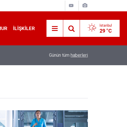
İstanbul
MUR
İLIŞKILER
29 °C
12:56
İ̇zmir 112’de Kan Donduran İ̇ddialar!
Günün tüm
haberleri