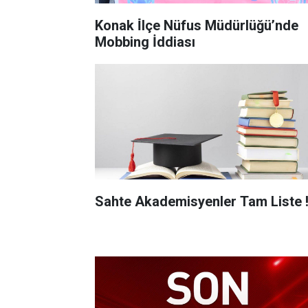
Konak İ̇lçe Nüfus Müdürlüğü’nde
Mobbing İddiası
Sahte Akademisyenler Tam Liste 