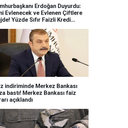
mhurbaşkanı Erdoğan Duyurdu:
ni Evlenecek ve Evlenen Çiftlere
jde! Yüzde Sıfır Faizli Kredi
steği
iz indiriminde Merkez Bankası
za bastı! Merkez Bankası faiz
rarı açıklandı