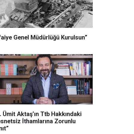
̇tfaiye Genel Müdürlüğü Kurulsun”
r. Ümit Aktaş’ın Ttb Hakkındaki
snetsiz İ̇thamlarına Zorunlu
nıt”