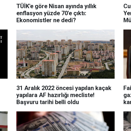
TÜİK'e göre Nisan ayında yıllık
Cu
enflasyon yüzde 70'e çıktı:
Ye
Ekonomistler ne dedi?
Mü
De
31 Aralık 2022 öncesi yapılan kaçak
Fa
?
yapılara AF hazırlığı mecliste!
ga
Başvuru tarihi belli oldu
ka