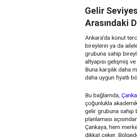
Gelir Seviye
Arasındaki D
Ankara’da konut terci
bireylerin ya da ailel
grubuna sahip bireyle
altyapısı gelişmiş ve
Buna karşılık daha m
daha uygun fiyatlı bö
Bu bağlamda,
Çankay
çoğunlukla akademik
gelir grubuna sahip 
planlaması açısında
Çankaya, hem merkez
dikkat çeker. Bölged