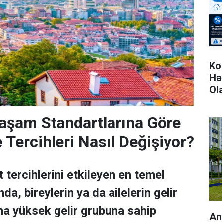
Ko
Ha
Ola
aşam Standartlarına Göre
e Tercihleri Nasıl Değişiyor?
 tercihlerini etkileyen en temel
da, bireylerin ya da ailelerin gelir
aha yüksek gelir grubuna sahip
An