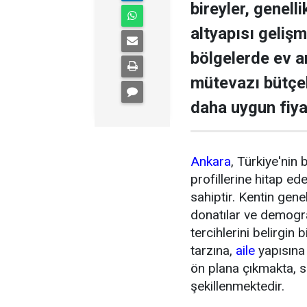
bireyler, genell
altyapısı gelişm
bölgelerde ev a
mütevazı bütçel
daha uygun fiyat
Ankara
, Türkiye'nin 
profillerine hitap ed
sahiptir. Kentin gen
donatılar ve demograf
tercihlerini belirgin
tarzına,
aile
yapısına
ön plana çıkmakta, sa
şekillenmektedir.