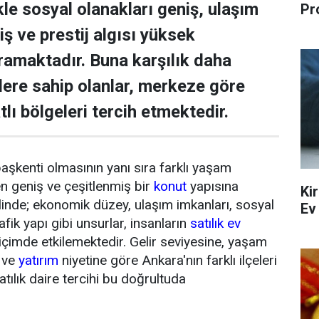
ikle sosyal olanakları geniş, ulaşım
Pr
iş ve prestij algısı yüksek
ramaktadır. Buna karşılık daha
ere sahip olanlar, merkeze göre
lı bölgeleri tercih etmektedir.
başkenti olmasının yanı sıra farklı yaşam
en geniş ve çeşitlenmiş bir
konut
yapısına
Ki
elinde; ekonomik düzey, ulaşım imkanları, sosyal
Ev
ik yapı gibi unsurlar, insanların
satılık ev
 biçimde etkilemektedir. Gelir seviyesine, yaşam
 ve
yatırım
niyetine göre Ankara'nın farklı ilçeleri
tılık daire tercihi bu doğrultuda