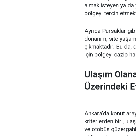
almak isteyen ya da 
bölgeyi tercih etmekt
Ayrıca Pursaklar gib
donanım, site yaşamı
çıkmaktadır. Bu da, 
için bölgeyi cazip hal
Ulaşım Olanak
Üzerindeki E
Ankara’da konut aray
kriterlerden biri, ula
ve otobüs güzergahlar