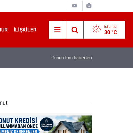
İstanbul
MUR
İLIŞKILER
30 °C
12:56
İ̇zmir 112’de Kan Donduran İ̇ddialar!
Günün tüm
haberleri
nut