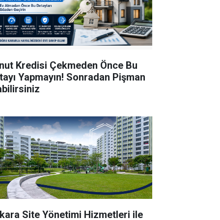
nut Kredisi Çekmeden Önce Bu
tayı Yapmayın! Sonradan Pişman
bilirsiniz
kara Site Yönetimi Hizmetleri ile