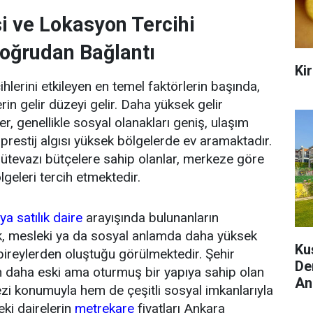
si ve Lokasyon Tercihi
oğrudan Bağlantı
Kir
hlerini etkileyen en temel faktörlerin başında,
erin gelir düzeyi gelir. Daha yüksek gelir
r, genellikle sosyal olanakları geniş, ulaşım
 prestij algısı yüksek bölgelerde ev aramaktadır.
ütevazı bütçelere sahip olanlar, merkeze göre
lgeleri tercih etmektedir.
a satılık daire
arayışında bulunanların
, mesleki ya da sosyal anlamda daha yüksek
Ku
bireylerden oluştuğu görülmektedir. Şehir
De
n daha eski ama oturmuş bir yapıya sahip olan
An
i konumuyla hem de çeşitli sosyal imkanlarıyla
eki dairelerin
metrekare
fiyatları Ankara