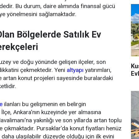
dedir. Bu durum, daire alımında finansal gücü
eye yönelmesini sağlamaktadır.
lan Bölgelerde Satılık Ev
erekçeleri
kuzey ve doğu yönünde gelişen ilçeler, son
Ku
 dikkatini çekmektedir. Yeni
altyapı
yatırımları,
Evl
e artan konut projeleri sayesinde buralardaki
tlidir.
re
ilanları bu gelişmenin en belirgin
. İlçe, Ankara'nın kuzeyinde yer almasına
limanı'na yakınlığı ve son yıllarda artan toplu
e çıkmaktadır. Pursaklar’da konut fiyatları henüz
daha ulaşılabilir düzeyde olduğu için ilk evini