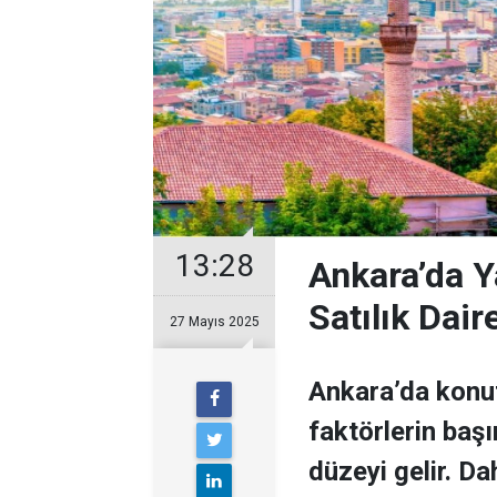
13:28
Ankara’da Y
Satılık Dair
27 Mayıs 2025
Ankara’da konut
faktörlerin başın
düzeyi gelir. D