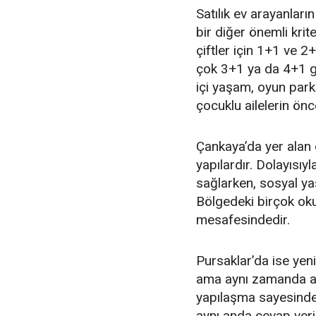
Satılık ev arayanları
bir diğer önemli krit
çiftler için 1+1 ve 2
çok 3+1 ya da 4+1 gib
içi yaşam, oyun parkl
çocuklu ailelerin önce
Çankaya’da yer alan 
yapılardır. Dolayısıyl
sağlarken, sosyal ya
Bölgedeki birçok oku
mesafesindedir.
Pursaklar’da ise yen
ama aynı zamanda ail
yapılaşma sayesinde 
aynı anda cevap veril