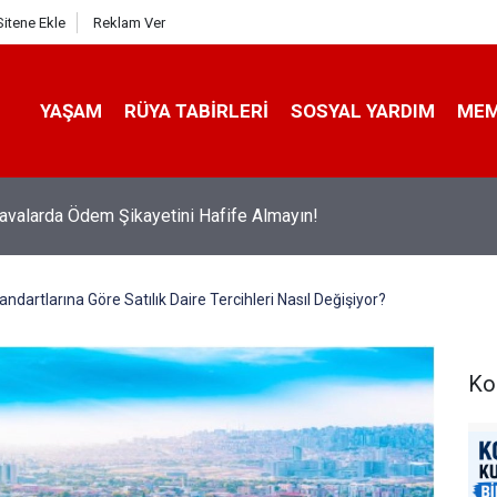
Sitene Ekle
Reklam Ver
YAŞAM
RÜYA TABIRLERI
SOSYAL YARDIM
ME
avalarda Ödem Şikayetini Hafife Almayın!
artlarına Göre Satılık Daire Tercihleri Nasıl Değişiyor?
Ko