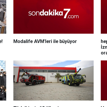
e!
Modalife AVM'leri ile büyüyor
he
İz
ora