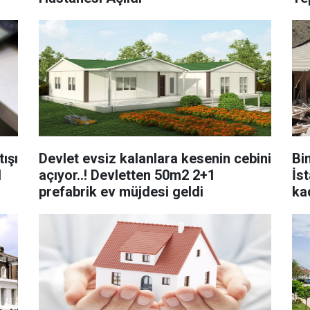
ışı
Devlet evsiz kalanlara kesenin cebini
Bin
l
açıyor..! Devletten 50m2 2+1
İs
prefabrik ev müjdesi geldi
ka