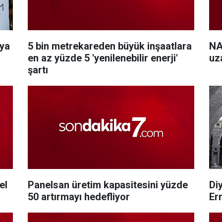
oya
5 bin metrekareden büyük inşaatlara
NA
en az yüzde 5 'yenilenebilir enerji'
uza
şartı
el
Panelsan üretim kapasitesini yüzde
Di
50 artırmayı hedefliyor
Er