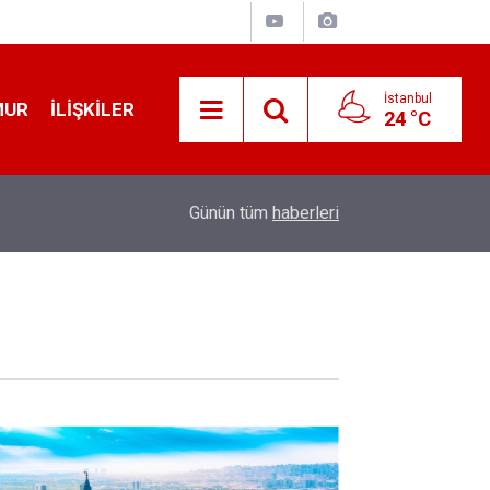
İstanbul
MUR
İLIŞKILER
24 °C
19:32
Sıcak Havalarda Ödem Şikayetini Hafife Almayı
Günün tüm
haberleri