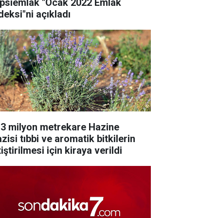
psiemlak "Ocak 2022 Emlak
deksi"ni açıkladı
,3 milyon metrekare Hazine
zisi tıbbi ve aromatik bitkilerin
iştirilmesi için kiraya verildi