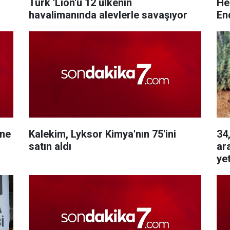
Türk 'Lion'u 12 ülkenin
He
havalimanında alevlerle savaşıyor
En
ine
Kalekim, Lyksor Kimya'nın 75'ini
34
satın aldı
ara
yet