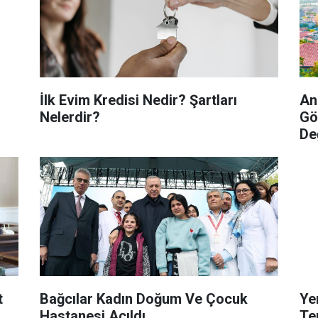
İlk Evim Kredisi Nedir? Şartları
An
Nelerdir?
Gör
De
t
Bağcılar Kadın Doğum Ve Çocuk
Ye
Hastanesi Açıldı
Te