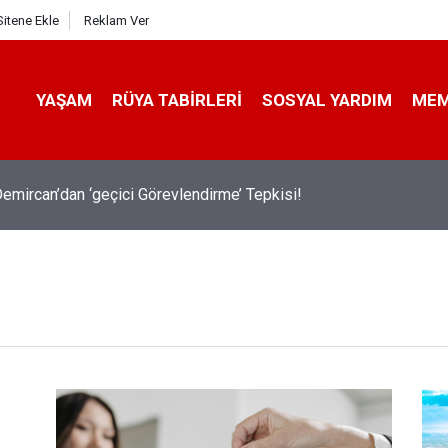
Sitene Ekle
Reklam Ver
YAŞAM
RÜYA TABIRLERI
SOSYAL YARDIM
ME
emircan’dan ‘geçici Görevlendirme’ Tepkisi!