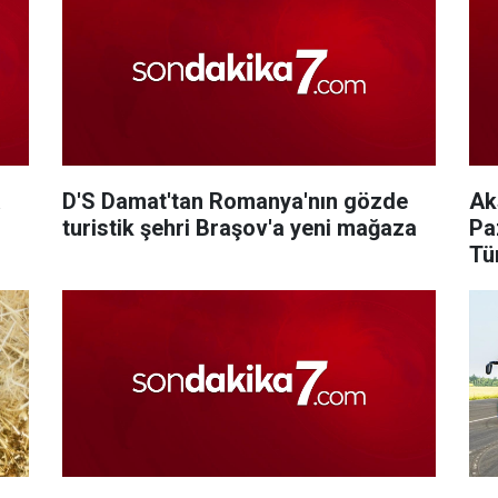
a
D'S Damat'tan Romanya'nın gözde
Ak
turistik şehri Braşov'a yeni mağaza
Pa
Tü